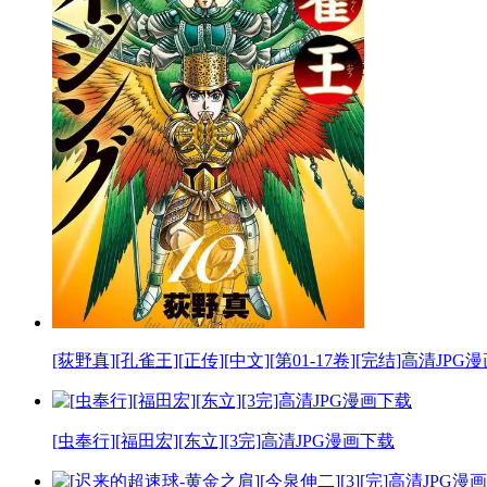
[荻野真][孔雀王][正传][中文][第01-17卷][完结]高清JPG
[虫奉行][福田宏][东立][3完]高清JPG漫画下载