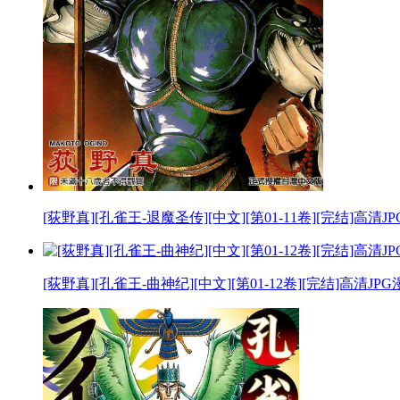
[荻野真][孔雀王-退魔圣传][中文][第01-11卷][完结]高清
[荻野真][孔雀王-曲神纪][中文][第01-12卷][完结]高清JP