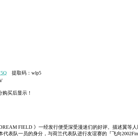
V5Q
提取码：wlp5
V
分购买后显示！
DREAM FIELD 》一经发行便受深受漫迷们的好评。描述翼
本代表队一员的身分，与荷兰代表队进行友谊赛的『飞向2002Fin