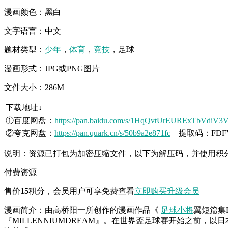
漫画颜色：黑白
文字语言：中文
题材类型：
少年
，
体育
，
竞技
，足球
漫画形式：JPG或PNG图片
文件大小：286M
下载地址↓
①百度网盘：
https://pan.baidu.com/s/1HqQvtUrEURExTbVdiV3
②夸克网盘：
https://pan.quark.cn/s/50b9a2e871fc
提取码：FDF
说明：资源已打包为加密压缩文件，以下为解压码，并使用积
付费资源
售价
15
积分
，会员用户可享免费查看
立即购买
升级会员
漫画简介：由高桥阳一所创作的漫画作品《
足球小将
翼短篇集
『MILLENNIUMDREAM』。在世界盃足球赛开始之前，以日