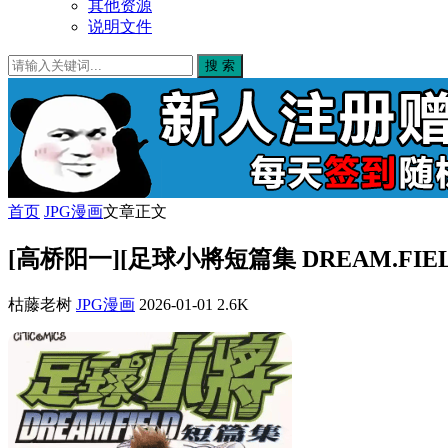
其他资源
说明文件
搜 索
首页
JPG漫画
文章正文
[高桥阳一][足球小將短篇集 DREAM.FI
枯藤老树
JPG漫画
2026-01-01
2.6K