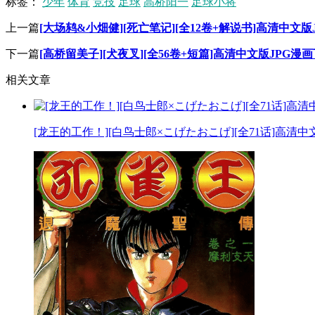
标签：
少年
体育
竞技
足球
高桥阳一
足球小将
上一篇
[大场鸫&小畑健][死亡笔记][全12卷+解说书]高清中文版
下一篇
[高桥留美子][犬夜叉][全56卷+短篇]高清中文版JPG漫
相关文章
[龙王的工作！][白鸟士郎×こげたおこげ][全71话]高清中