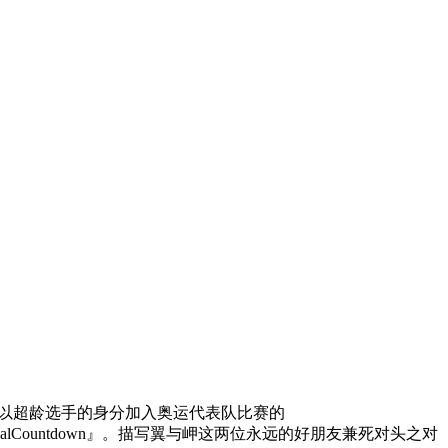
等人以超龄选手的身分加入奥运代表队比赛的
alCountdown』。描写翼与岬这两位永远的好朋友兼死对头之对