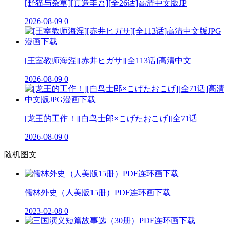
[野猫与杂草][真造圭吾][全26话]高清中文版JP
2026-08-09
0
[王室教师海涅][赤井ヒガサ][全113话]高清中文
2026-08-09
0
[龙王的工作！][白鸟士郎×こげたおこげ][全71话
2026-08-09
0
随机图文
儒林外史（人美版15册）PDF连环画下载
2023-02-08
0