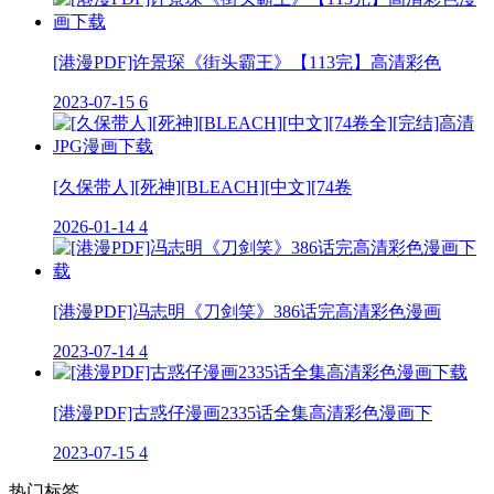
[港漫PDF]许景琛《街头霸王》【113完】高清彩色
2023-07-15
6
[久保带人][死神][BLEACH][中文][74卷
2026-01-14
4
[港漫PDF]冯志明《刀剑笑》386话完高清彩色漫画
2023-07-14
4
[港漫PDF]古惑仔漫画2335话全集高清彩色漫画下
2023-07-15
4
热门标签