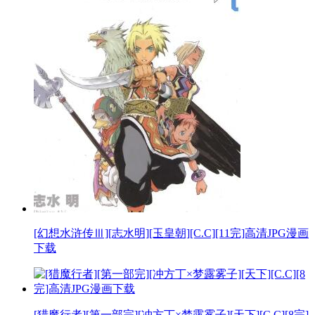
[幻想水浒传Ⅲ][志水明][玉皇朝][C.C][11完]高清JPG漫画
下载
[猎魔行者][第一部完][冲方丁×梦露雾子][天下][C.C][8完]