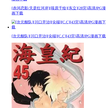
[赤河恋影/天是红河岸][筱原千绘][东立][28完]高清JPG漫
画下载
[次元舰队][川口开治][尖端][C.C][43完]高清JPG漫画下载