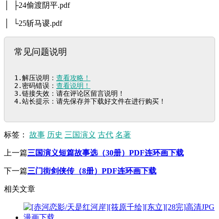
│ ├24偷渡阴平.pdf
│ └25斩马谡.pdf
常见问题说明
1.解压说明：
查看攻略！
2.密码错误：
查看说明！
3.链接失效：请在评论区留言说明！

4.站长提示：请先保存并下载好文件在进行购买！
标签：
故事
历史
三国演义
古代
名著
上一篇
三国演义短篇故事选（30册）PDF连环画下载
下一篇
三门街剑侠传（8册）PDF连环画下载
相关文章