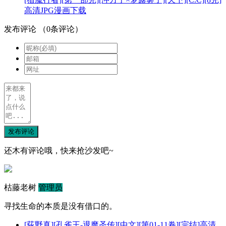
高清JPG漫画下载
发布评论
（
0
条评论）
发布评论
还木有评论哦，快来抢沙发吧~
枯藤老树
管理员
寻找生命的本质是没有借口的。
[荻野真][孔雀王-退魔圣传][中文][第01-11卷][完结]高清