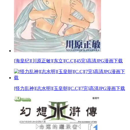
[海皇纪][川原正敏][东立][C.C][45完]高清JPG漫画下载
[怪力乱神][志水明][玉皇朝][C.C][7完]高清JPG漫画下载