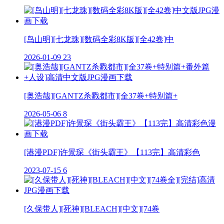
[鸟山明][七龙珠][数码全彩8K版][全42卷]中
2026-01-09
23
[奥浩哉][GANTZ杀戮都市][全37卷+特别篇+
2026-05-06
8
[港漫PDF]许景琛《街头霸王》【113完】高清彩色
2023-07-15
6
[久保带人][死神][BLEACH][中文][74卷