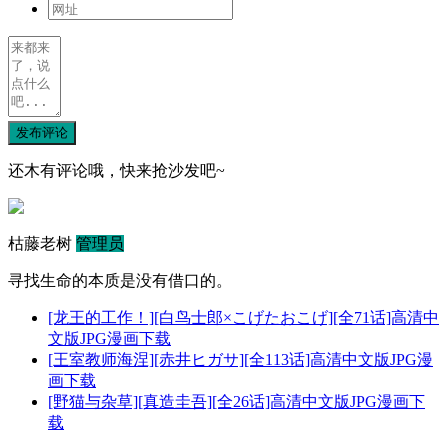
发布评论
还木有评论哦，快来抢沙发吧~
枯藤老树
管理员
寻找生命的本质是没有借口的。
[龙王的工作！][白鸟士郎×こげたおこげ][全71话]高清中
文版JPG漫画下载
[王室教师海涅][赤井ヒガサ][全113话]高清中文版JPG漫
画下载
[野猫与杂草][真造圭吾][全26话]高清中文版JPG漫画下
载