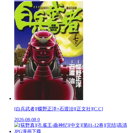
[白兵武者][蝶野正洋×石渡治][正文社][C.C]
2026-08-08
0