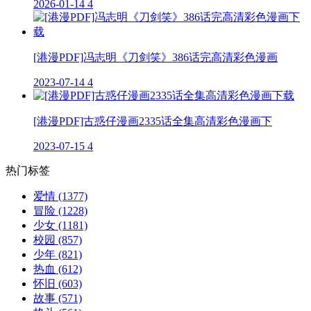
2026-01-14
4
[港漫PDF]冯志明《刀剑笑》386话完高清彩色漫画
2023-07-14
4
[港漫PDF]古惑仔漫画2335话全集高清彩色漫画下
2023-07-15
4
热门标签
爱情
(1377)
冒险
(1228)
少女
(1181)
校园
(857)
少年
(821)
热血
(612)
怀旧
(603)
故事
(571)