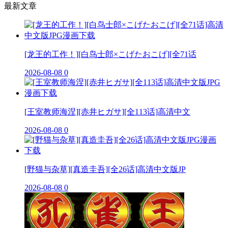
最新文章
[龙王的工作！][白鸟士郎×こげたおこげ][全71话
2026-08-08
0
[王室教师海涅][赤井ヒガサ][全113话]高清中文
2026-08-08
0
[野猫与杂草][真造圭吾][全26话]高清中文版JP
2026-08-08
0