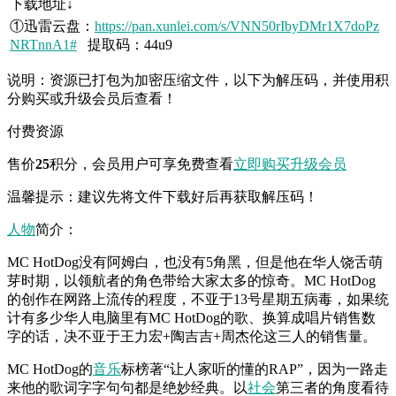
下载地址↓
①迅雷云盘：
https://pan.xunlei.com/s/VNN50rIbyDMr1X7doPz
NRTnnA1#
提取码：44u9
说明：资源已打包为加密压缩文件，以下为解压码，并使用积
分购买或升级会员后查看！
付费资源
售价
25
积分
，会员用户可享免费查看
立即购买
升级会员
温馨提示：建议先将文件下载好后再获取解压码！
人物
简介：
MC HotDog没有阿姆白，也没有5角黑，但是他在华人饶舌萌
芽时期，以领航者的角色带给大家太多的惊奇。MC HotDog
的创作在网路上流传的程度，不亚于13号星期五病毒，如果统
计有多少华人电脑里有MC HotDog的歌、换算成唱片销售数
字的话，决不亚于王力宏+陶吉吉+周杰伦这三人的销售量。
MC HotDog的
音乐
标榜著“让人家听的懂的RAP”，因为一路走
来他的歌词字字句句都是绝妙经典。以
社会
第三者的角度看待