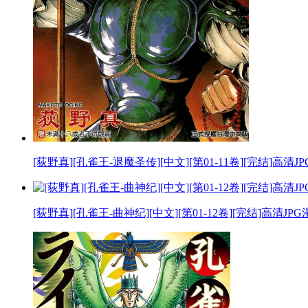
[荻野真][孔雀王-退魔圣传][中文][第01-11卷][完结]高清
[荻野真][孔雀王-曲神纪][中文][第01-12卷][完结]高清JP