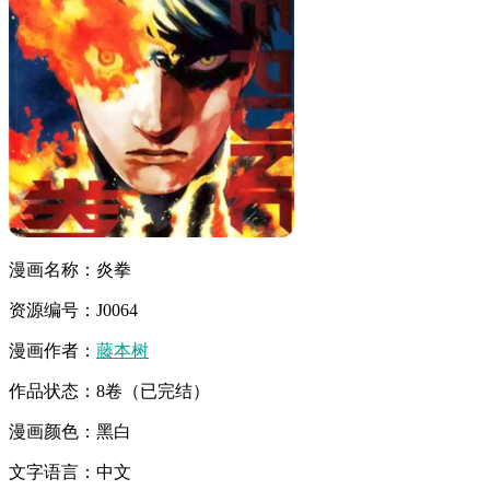
漫画名称：炎拳
资源编号：J0064
漫画作者：
藤本树
作品状态：8卷（已完结）
漫画颜色：黑白
文字语言：中文