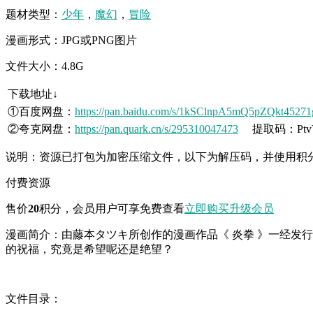
题材类型：
少年
，
魔幻
，
冒险
漫画形式：JPG或PNG图片
文件大小：4.8G
下载地址↓
①百度网盘：
https://pan.baidu.com/s/1kSClnpA5mQ5pZQkt45271
②夸克网盘：
https://pan.quark.cn/s/295310047473
提取码：Ptv
说明：资源已打包为加密压缩文件，以下为解压码，并使用积
付费资源
售价
20
积分
，会员用户可享免费查看
立即购买
升级会员
漫画简介：由藤本タツキ所创作的漫画作品《 炎拳 》一经发
的祝福，究竟是希望呢还是绝望？
文件目录：