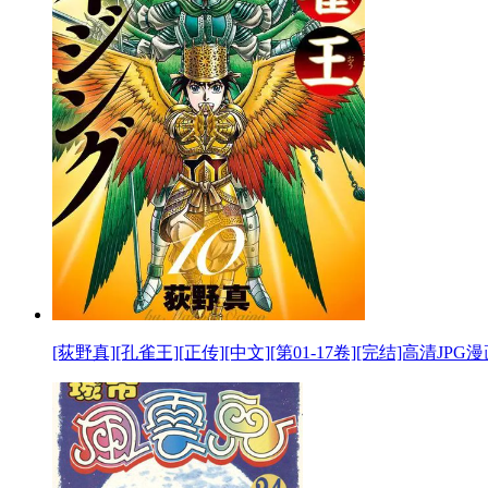
[荻野真][孔雀王][正传][中文][第01-17卷][完结]高清JPG