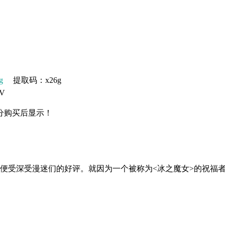
g
提取码：x26g
V
分购买后显示！
行便受深受漫迷们的好评。就因为一个被称为<冰之魔女>的祝福者