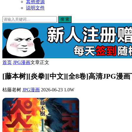
其他资源
说明文件
搜 索
首页
JPG漫画
文章正文
[藤本树][炎拳][中文][全8卷]高清JPG漫
枯藤老树
JPG漫画
2026-06-23
1.0W