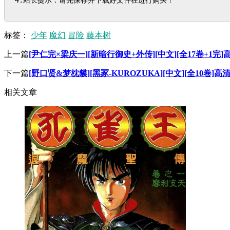
标签：
少年
魔幻
冒险
藤本树
上一篇
[尹仁完×梁庆一][新暗行御史+外传][中文][全17卷+1完
下一篇
[野口贤&梦枕貘][黑冢-KUROZUKA][中文][全10卷]高
相关文章