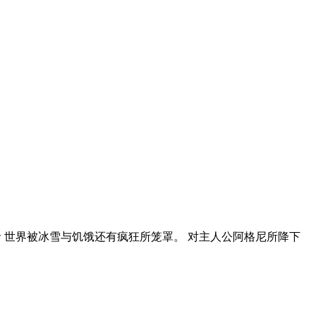
 世界被冰雪与饥饿还有疯狂所笼罩。 对主人公阿格尼所降下