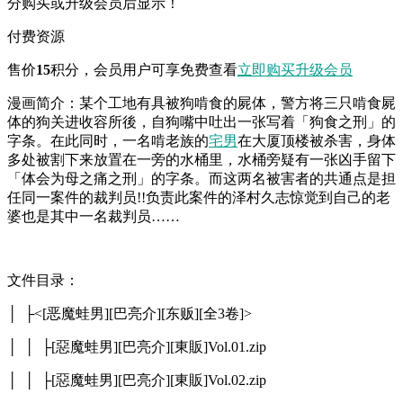
分购买或升级会员后显示！
付费资源
售价
15
积分
，会员用户可享免费查看
立即购买
升级会员
漫画简介：某个工地有具被狗啃食的屍体，警方将三只啃食屍
体的狗关进收容所後，自狗嘴中吐出一张写着「狗食之刑」的
字条。在此同时，一名啃老族的
宅男
在大厦顶楼被杀害，身体
多处被割下来放置在一旁的水桶里，水桶旁疑有一张凶手留下
「体会为母之痛之刑」的字条。而这两名被害者的共通点是担
任同一案件的裁判员!!负责此案件的泽村久志惊觉到自己的老
婆也是其中一名裁判员……
文件目录：
│ ├<[恶魔蛙男][巴亮介][东贩][全3卷]>
│ │ ├[惡魔蛙男][巴亮介][東販]Vol.01.zip
│ │ ├[惡魔蛙男][巴亮介][東販]Vol.02.zip