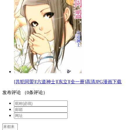
[共犯同盟][六道神士][东立][全一册]高清JPG漫画下载
发布评论
（
0
条评论）