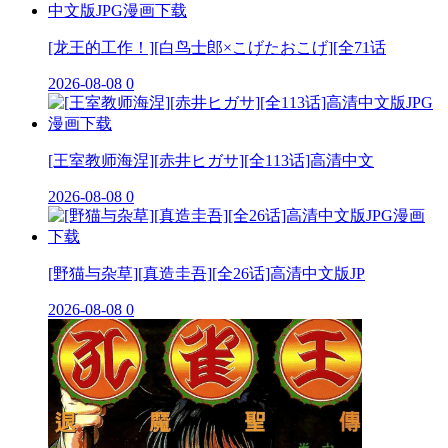
[龙王的工作！][白鸟士郎×こげたおこげ][全71话
2026-08-08
0
[王室教师海涅][赤井ヒガサ][全113话]高清中文
2026-08-08
0
[野猫与杂草][真造圭吾][全26话]高清中文版JP
2026-08-08
0