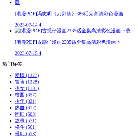
[港漫PDF]冯志明《刀剑笑》386话完高清彩色漫画
2023-07-14
4
[港漫PDF]古惑仔漫画2335话全集高清彩色漫画下
2023-07-15
4
热门标签
爱情
(1377)
冒险
(1228)
少女
(1181)
校园
(857)
少年
(821)
热血
(612)
怀旧
(603)
故事
(571)
格斗
(561)
科幻
(553)