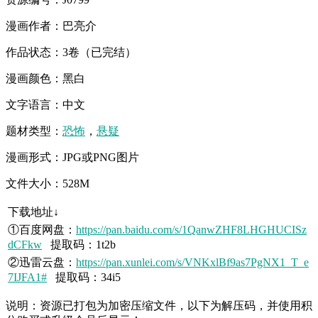
漫画作者：巴亮介
作品状态：3卷（已完结）
漫画颜色：黑白
文字语言：中文
题材类型：
恐怖
，
悬疑
漫画形式：JPG或PNG图片
文件大小：528M
下载地址↓
①百度网盘：
https://pan.baidu.com/s/1QanwZHF8LHGHUCISz
dCFkw
提取码：1t2b
②迅雷云盘：
https://pan.xunlei.com/s/VNKxlBf9as7PgNX1_T_e
7IJFA1#
提取码：34i5
说明：资源已打包为加密压缩文件，以下为解压码，并使用积