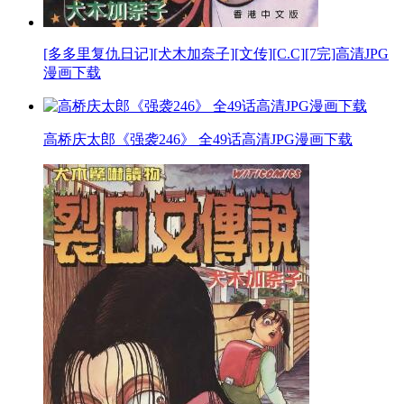
[多多里复仇日记][犬木加奈子][文传][C.C][7完]高清JPG
漫画下载
高桥庆太郎《强袭246》 全49话高清JPG漫画下载