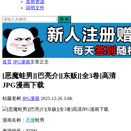
其他资源
说明文件
搜 索
首页
JPG漫画
文章正文
[恶魔蛙男][巴亮介][东贩][全3卷]高清
JPG漫画下载
枯藤老树
JPG漫画
2025-12-26
3.6K
漫画名称：
恶魔
蛙男
资源编号：J0799