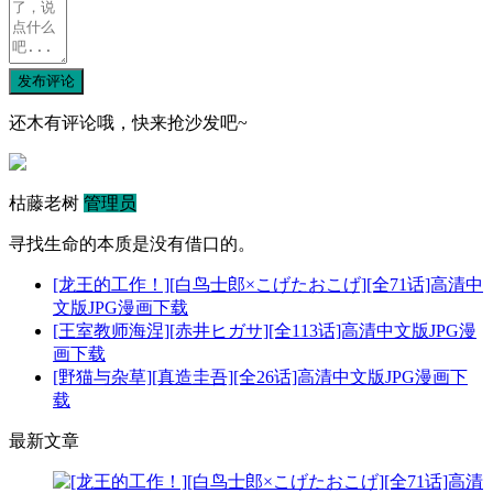
发布评论
还木有评论哦，快来抢沙发吧~
枯藤老树
管理员
寻找生命的本质是没有借口的。
[龙王的工作！][白鸟士郎×こげたおこげ][全71话]高清中
文版JPG漫画下载
[王室教师海涅][赤井ヒガサ][全113话]高清中文版JPG漫
画下载
[野猫与杂草][真造圭吾][全26话]高清中文版JPG漫画下
载
最新文章