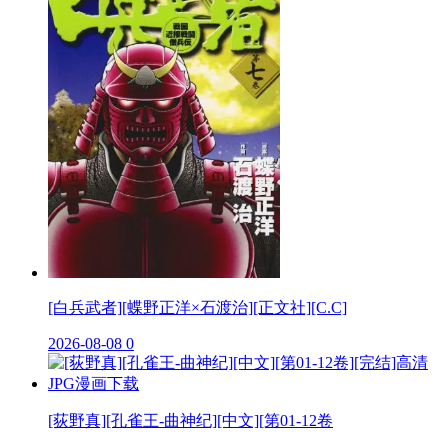
[白兵武者][蝶野正洋×石渡治][正文社][C.C]
2026-08-08
0
[荻野真][孔雀王-曲神纪][中文][第01-12卷