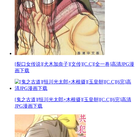
[裂口女传说][犬木加奈子][文传][C.C][全一卷]高清JPG漫
画下载
[鬼之古道][恒川光太郎×木根摄][玉皇朝][C.C][6完]高清
JPG漫画下载