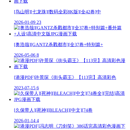
[鸟山明][七龙珠][数码全彩8K版][全42卷]中
2026-01-09
23
[奥浩哉][GANTZ杀戮都市][全37卷+特别篇+
2026-05-06
8
[港漫PDF]许景琛《街头霸王》【113完】高清彩色
2023-07-15
6
[久保带人][死神][BLEACH][中文][74卷
2026-01-14
4