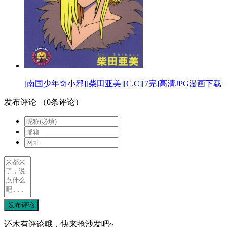
[南国少年奇小邪][柴田亚美][C.C][7完]高清JPG漫画下载
发布评论
（
0
条评论）
发布评论
还木有评论哦，快来抢沙发吧~