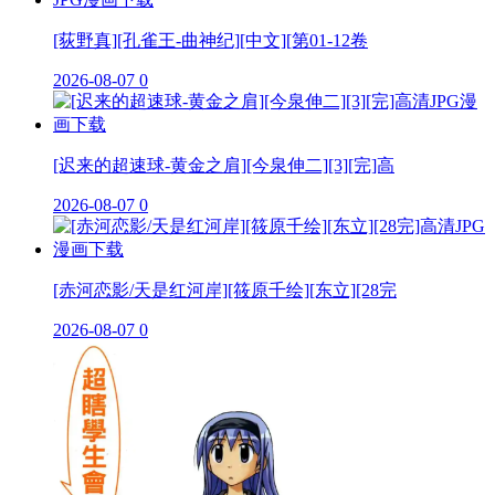
[荻野真][孔雀王-曲神纪][中文][第01-12卷
2026-08-07
0
[迟来的超速球-黄金之肩][今泉伸二][3][完]高
2026-08-07
0
[赤河恋影/天是红河岸][筱原千绘][东立][28完
2026-08-07
0