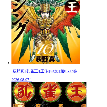
[荻野真][孔雀王][正传][中文][第01-17卷
2026-08-07
1