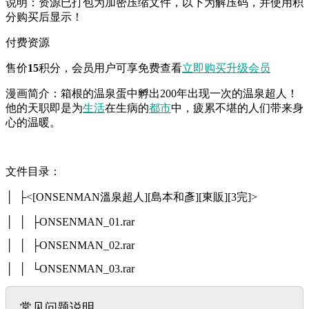
说明：资源已打包为加密压缩文件，以下为解压码，并使用积
分购买后显示！
付费资源
售价
15
积分
，会员用户可享免费查看
立即购买
升级会员
漫画简介：箱根的温泉蛋中孵出200年出现一次的温泉超人！
他的天职即是为
生活
在生病的
都市
中，疲累不堪的人们带来身
心的温暖。
文件目录：
│ ├<[ONSENMAN溫泉超人][島本和彥][東販][3完]>
│ │ ├ONSENMAN_01.rar
│ │ ├ONSENMAN_02.rar
│ │ └ONSENMAN_03.rar
常见问题说明