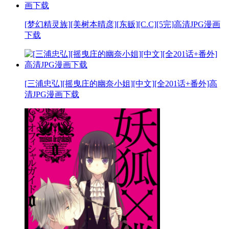
[梦幻精灵族][美树本晴彦][东贩][C.C][5完]高清JPG漫画
下载
[三浦忠弘][摇曳庄的幽奈小姐][中文][全201话+番外]高
清JPG漫画下载