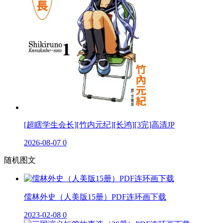
[超瞎学生会长][竹内元纪][长鸿][3完]高清JP
2026-08-07
0
随机图文
儒林外史（人美版15册）PDF连环画下载
2023-02-08
0