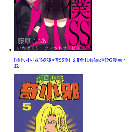
[藤原可可亚][妖狐×僕SS][中文][全11卷]高清JPG漫画下
载