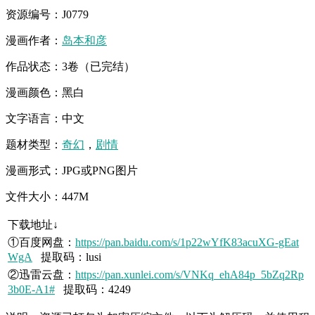
资源编号：J0779
漫画作者：
岛本和彦
作品状态：3卷（已完结）
漫画颜色：黑白
文字语言：中文
题材类型：
奇幻
，
剧情
漫画形式：JPG或PNG图片
文件大小：447M
下载地址↓
①百度网盘：
https://pan.baidu.com/s/1p22wYfK83acuXG-gEat
WgA
提取码：lusi
②迅雷云盘：
https://pan.xunlei.com/s/VNKq_ehA84p_5bZq2Rp
3b0E-A1#
提取码：4249