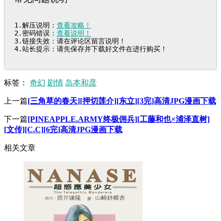
1.解压说明：
查看攻略！
2.密码错误：
查看说明！
3.链接失效：请在评论区留言说明！

4.站长提示：请先保存并下载好文件在进行购买！
标签：
奇幻
剧情
岛本和彦
上一篇
[三角草的春天][押切莲介][东立][3完]高清JPG漫画下载
下一篇
[PINEAPPLE.ARMY终极佣兵][工藤和也×浦泽直树]
[文传][C.C][6完]高清JPG漫画下载
相关文章