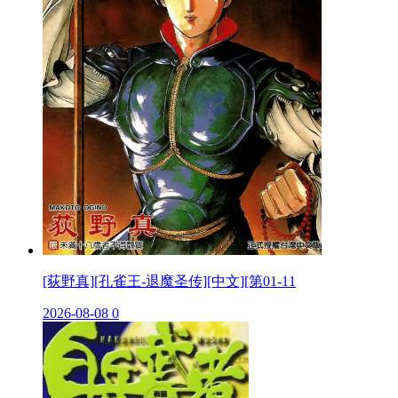
[荻野真][孔雀王-退魔圣传][中文][第01-11
2026-08-08
0