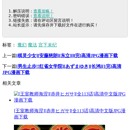
1.解压说明：
查看攻略！
2.密码错误：
查看说明！
3.链接失效：请在评论区留言说明！

4.站长提示：请先保存并下载好文件在进行购买！
标签：
魔幻
魔法
宫下未纪
上一篇
[棋灵少女][安藤慈朗][东立][8完]高清JPG漫画下载
下一篇
[男生止步!!红雀女学院][あずまゆき][长鸿][1完]高清
JPG漫画下载
相关文章
[王室教师海涅][赤井ヒガサ][全113话]高清中文版JPG漫
画下载