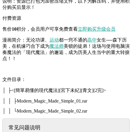
说明：资源已打包为加密压缩文件，以下为解压码，并使用积
分购买后显示！
付费资源
售价
10
积分
，会员用户可享免费查看
立即购买
升级会员
漫画简介：无论功课、
运动
都一窍不通的
高中
女生──森下历
美，在机缘巧合下成为
魔法师
美锁的徒弟！这场与使用电脑演
奏魔法的「现代魔法」的邂逅，成为历美人生当中的重大转捩
点！！
文件目录：
│ ├<[簡單易懂的現代魔法][宮下未紀][青文][2完]>
│ │ ├Modern_Magic_Made_Simple_01.rar
│ │ └Modern_Magic_Made_Simple_02.rar
常见问题说明