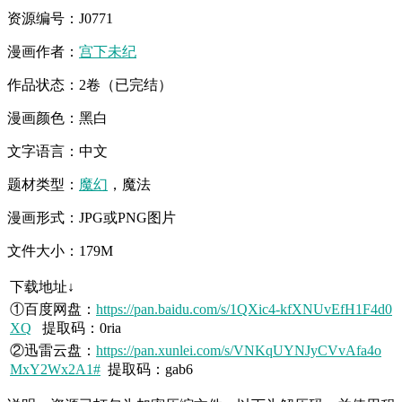
资源编号：J0771
漫画作者：
宫下未纪
作品状态：2卷（已完结）
漫画颜色：黑白
文字语言：中文
题材类型：
魔幻
，魔法
漫画形式：JPG或PNG图片
文件大小：179M
下载地址↓
①百度网盘：
https://pan.baidu.com/s/1QXic4-kfXNUvEfH1F4d0
XQ
提取码：0ria
②迅雷云盘：
https://pan.xunlei.com/s/VNKqUYNJyCVvAfa4o
MxY2Wx2A1#
提取码：gab6