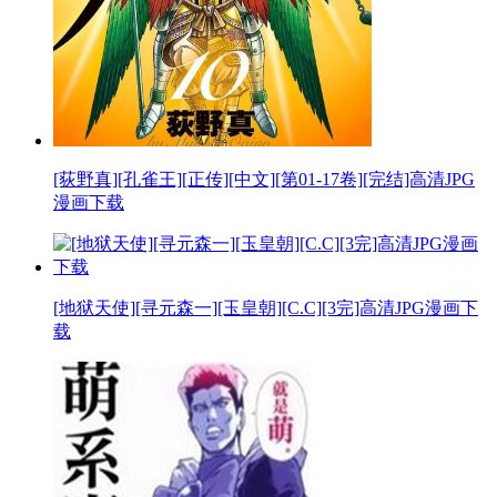
[荻野真][孔雀王][正传][中文][第01-17卷][完结]高清JPG
漫画下载
[地狱天使][寻元森一][玉皇朝][C.C][3完]高清JPG漫画下
载