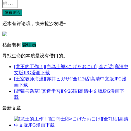
发布评论
还木有评论哦，快来抢沙发吧~
枯藤老树
管理员
寻找生命的本质是没有借口的。
[龙王的工作！][白鸟士郎×こげたおこげ][全71话]高清中
文版JPG漫画下载
[王室教师海涅][赤井ヒガサ][全113话]高清中文版JPG漫
画下载
[野猫与杂草][真造圭吾][全26话]高清中文版JPG漫画下
载
最新文章