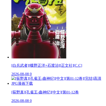
[白兵武者][蝶野正洋×石渡治][正文社][C.C]
2026-08-08
0
[荻野真][孔雀王-曲神纪][中文][第01-12卷
2026-08-08
0