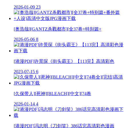
2026-01-09
23
[奥浩哉][GANTZ杀戮都市][全37卷+特别篇+
2026-05-06
8
[港漫PDF]许景琛《街头霸王》【113完】高清彩色
2023-07-15
6
[久保带人][死神][BLEACH][中文][74卷
2026-01-14
4
[港漫PDF]冯志明《刀剑笑》386话完高清彩色漫画