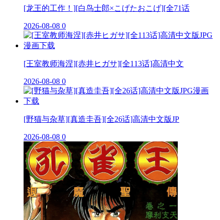
[龙王的工作！][白鸟士郎×こげたおこげ][全71话
2026-08-08
0
[王室教师海涅][赤井ヒガサ][全113话]高清中文
2026-08-08
0
[野猫与杂草][真造圭吾][全26话]高清中文版JP
2026-08-08
0