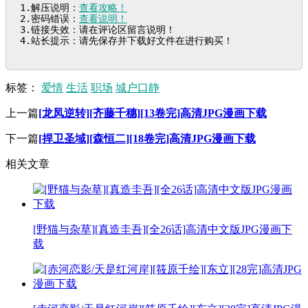
1.解压说明：
查看攻略！
2.密码错误：
查看说明！
3.链接失效：请在评论区留言说明！

4.站长提示：请先保存并下载好文件在进行购买！
标签：
爱情
生活
职场
城户口静
上一篇
[龙凤逆转][齐藤千穗][13卷完]高清JPG漫画下载
下一篇
[捍卫圣域][森恒二][18卷完]高清JPG漫画下载
相关文章
[野猫与杂草][真造圭吾][全26话]高清中文版JPG漫画下
载