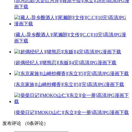
[赤河恋影/天是红河岸][筱原千绘][东立][28完]高清JPG漫
画下载
[藏人-异乡酿酒人][尾濑朗][文传][C.C][10完]高清JPG漫
画下载
[超偶经纪人][猪熊忍][东贩][4完]高清JPG漫画下载
[东京家族][山崎纱椰香][东立][5][完]高清JPG漫画下载
[柴柴日记][MOKO山仁][东立][全一册]高清JPG漫画下载
发布评论
（
0
条评论）