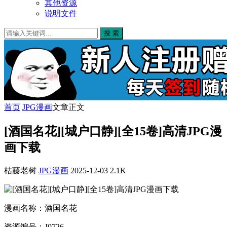
其他资源
说明文件
搜 索
首页
JPG漫画
文章正文
[酒国名花][城户口静][全15卷]高清JPG漫
画下载
枯藤老树
JPG漫画
2025-12-03
2.1K
漫画名称：酒国名花
资源编号：J0726