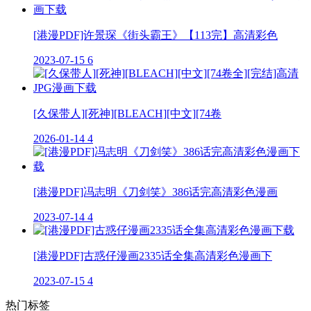
[港漫PDF]许景琛《街头霸王》【113完】高清彩色
2023-07-15
6
[久保带人][死神][BLEACH][中文][74卷
2026-01-14
4
[港漫PDF]冯志明《刀剑笑》386话完高清彩色漫画
2023-07-14
4
[港漫PDF]古惑仔漫画2335话全集高清彩色漫画下
2023-07-15
4
热门标签