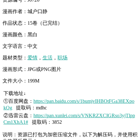
漫画作者：城户口静
作品状态：15卷（已完结）
漫画颜色：黑白
文字语言：中文
题材类型：
爱情
，
生活
，
职场
漫画形式：JPG或PNG图片
文件大小：199M
下载地址↓
①百度网盘：
https://pan.baidu.com/s/1bumjvIHBOtFGa38EXpo
kOg
提取码：mdhc
②迅雷云盘：
https://pan.xunlei.com/s/VNKRZXCIGRso3yjTlpp
Cm1XhA1#
提取码：3852
说明：资源已打包为加密压缩文件，以下为解压码，并使用积