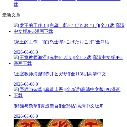
载
最新文章
[龙王的工作！][白鸟士郎×こげたおこげ][全71话
2026-08-08
0
[王室教师海涅][赤井ヒガサ][全113话]高清中文
2026-08-08
0
[野猫与杂草][真造圭吾][全26话]高清中文版JP
2026-08-08
0