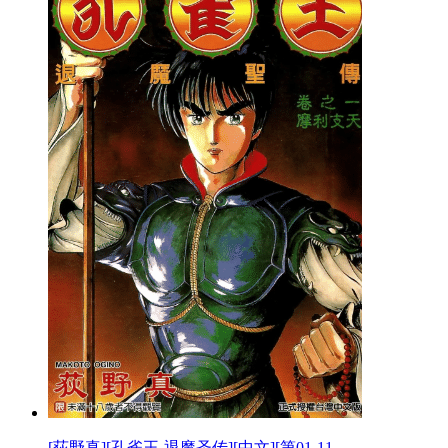
[荻野真][孔雀王-退魔圣传][中文][第01-11