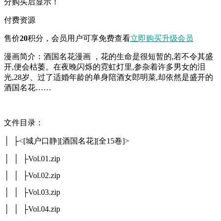
分购买后显示！
付费资源
售价
20
积分
，会员用户可享免费查看
立即购买
升级会员
漫画简介：酒国名花漫画 ，花的生命是很短暂的,若不令其盛
开,便会枯萎。在夜晚闪烁的霓虹灯里,参杂着许多男女的泪
光,28岁、过了适婚年龄的单身陪酒女郎明菜,却依然是盛开的
酒国名花……
文件目录：
│ ├<[城户口静][酒国名花][全15卷]>
│ │ ├Vol.01.zip
│ │ ├Vol.02.zip
│ │ ├Vol.03.zip
│ │ ├Vol.04.zip