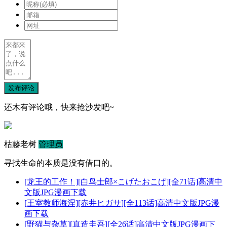
发布评论
还木有评论哦，快来抢沙发吧~
枯藤老树
管理员
寻找生命的本质是没有借口的。
[龙王的工作！][白鸟士郎×こげたおこげ][全71话]高清中
文版JPG漫画下载
[王室教师海涅][赤井ヒガサ][全113话]高清中文版JPG漫
画下载
[野猫与杂草][真造圭吾][全26话]高清中文版JPG漫画下