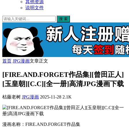
其他资源
说明文件
搜 索
首页
JPG漫画
文章正文
[FIRE.AND.FORGET作品集][曾田正人]
[玉皇朝][C.C][全一册]高清JPG漫画下载
枯藤老树
JPG漫画
2025-11-28
2.1K
漫画名称：FIRE.AND.FORGET作品集