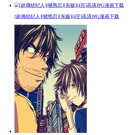
[超偶经纪人][猪熊忍][东贩][4完]高清JPG漫画下载