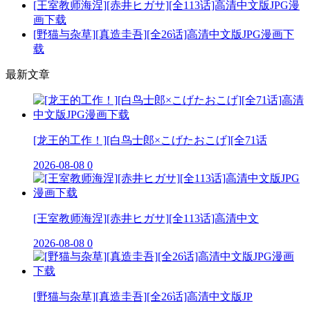
[王室教师海涅][赤井ヒガサ][全113话]高清中文版JPG漫
画下载
[野猫与杂草][真造圭吾][全26话]高清中文版JPG漫画下
载
最新文章
[龙王的工作！][白鸟士郎×こげたおこげ][全71话
2026-08-08
0
[王室教师海涅][赤井ヒガサ][全113话]高清中文
2026-08-08
0
[野猫与杂草][真造圭吾][全26话]高清中文版JP