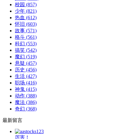
校园
(857)
少年
(821)
热血
(612)
怀旧
(603)
故事
(571)
格斗
(561)
科幻
(553)
搞笑
(542)
魔幻
(519)
悬疑
(457)
历史
(456)
生活
(427)
职场
(416)
神鬼
(415)
动作
(388)
魔法
(386)
奇幻
(368)
最新留言
厉害！