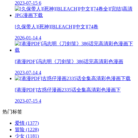
2023-07-15
6
[久保带人][死神][BLEACH][中文][74卷
2026-01-14
4
[港漫PDF]冯志明《刀剑笑》386话完高清彩色漫画
2023-07-14
4
[港漫PDF]古惑仔漫画2335话全集高清彩色漫画下
2023-07-15
4
热门标签
爱情
(1377)
冒险
(1228)
少女
(1181)