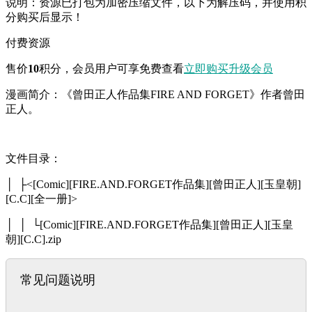
说明：资源已打包为加密压缩文件，以下为解压码，并使用积
分购买后显示！
付费资源
售价
10
积分
，会员用户可享免费查看
立即购买
升级会员
漫画简介：《曾田正人作品集FIRE AND FORGET》作者曾田
正人。
文件目录：
│ ├<[Comic][FIRE.AND.FORGET作品集][曾田正人][玉皇朝]
[C.C][全一册]>
│ │ └[Comic][FIRE.AND.FORGET作品集][曾田正人][玉皇
朝][C.C].zip
常见问题说明