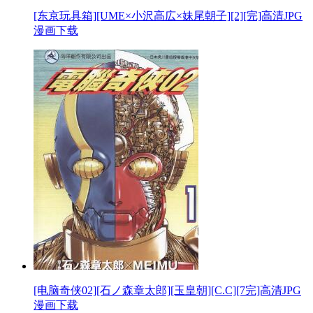
[东京玩具箱][UME×小沢高広×妹尾朝子][2][完]高清JPG
漫画下载
[电脑奇侠02][石ノ森章太郎][玉皇朝][C.C][7完]高清JPG
漫画下载