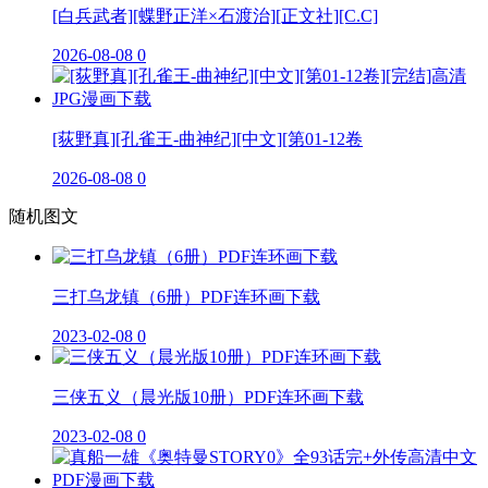
[白兵武者][蝶野正洋×石渡治][正文社][C.C]
2026-08-08
0
[荻野真][孔雀王-曲神纪][中文][第01-12卷
2026-08-08
0
随机图文
三打乌龙镇（6册）PDF连环画下载
2023-02-08
0
三侠五义（晨光版10册）PDF连环画下载
2023-02-08
0