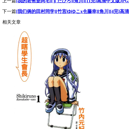
上一篇
[我的老爸是阿宅][すたひろ][角川][11完]高清中文版JP
下一篇
[我们俩的田村同学][竹宫ゆゆこx仓藤幸][角川][4完]高
相关文章