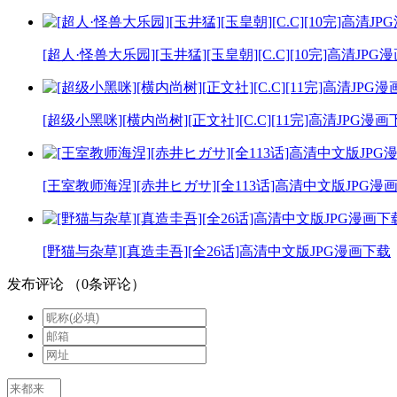
[超人·怪兽大乐园][玉井猛][玉皇朝][C.C][10完]高清JPG
[超级小黑咪][横内尚树][正文社][C.C][11完]高清JPG漫
[王室教师海涅][赤井ヒガサ][全113话]高清中文版JPG漫
[野猫与杂草][真造圭吾][全26话]高清中文版JPG漫画下载
发布评论
（
0
条评论）