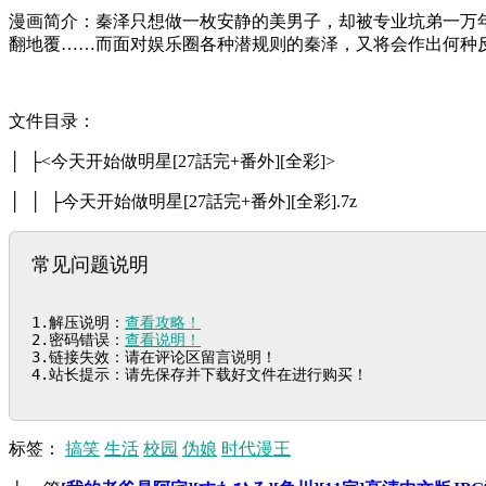
漫画简介：秦泽只想做一枚安静的美男子，却被专业坑弟一万
翻地覆……而面对娱乐圈各种潜规则的秦泽，又将会作出何种
文件目录：
│ ├<今天开始做明星[27話完+番外][全彩]>
│ │ ├今天开始做明星[27話完+番外][全彩].7z
常见问题说明
1.解压说明：
查看攻略！
2.密码错误：
查看说明！
3.链接失效：请在评论区留言说明！

4.站长提示：请先保存并下载好文件在进行购买！
标签：
搞笑
生活
校园
伪娘
时代漫王