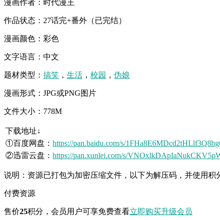
漫画作者：时代漫王
作品状态：27话完+番外（已完结）
漫画颜色：彩色
文字语言：中文
题材类型：
搞笑
，
生活
，
校园
，
伪娘
漫画形式：JPG或PNG图片
文件大小：778M
下载地址↓
①百度网盘：
https://pan.baidu.com/s/1FHa8E6MDcd2tHLlf3Q8h
②迅雷云盘：
https://pan.xunlei.com/s/VNOxlkDApIaNukCKV
说明：资源已打包为加密压缩文件，以下为解压码，并使用积
付费资源
售价
25
积分
，会员用户可享免费查看
立即购买
升级会员