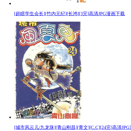
[超瞎学生会长][竹内元纪][长鸿][3完]高清JPG漫画下载
[城市风云儿/九龙珠][青山刚昌][青文][C.C][24完]高清J