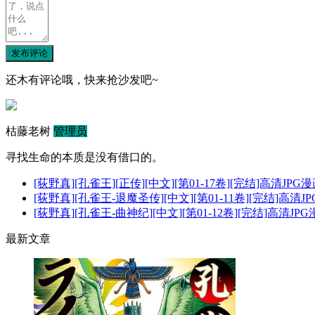
发布评论
还木有评论哦，快来抢沙发吧~
枯藤老树
管理员
寻找生命的本质是没有借口的。
[荻野真][孔雀王][正传][中文][第01-17卷][完结]高清JPG
[荻野真][孔雀王-退魔圣传][中文][第01-11卷][完结]高清
[荻野真][孔雀王-曲神纪][中文][第01-12卷][完结]高清JP
最新文章