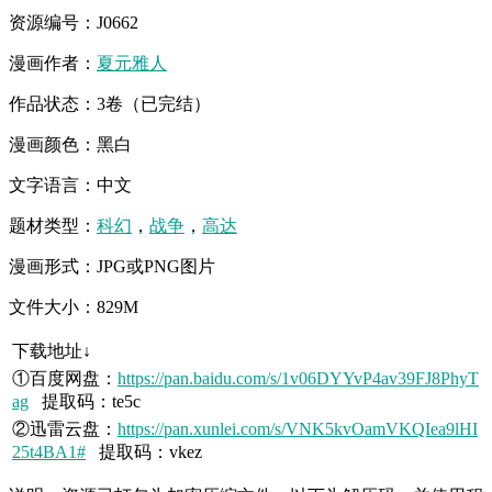
资源编号：J0662
漫画作者：
夏元雅人
作品状态：3卷（已完结）
漫画颜色：黑白
文字语言：中文
题材类型：
科幻
，
战争
，
高达
漫画形式：JPG或PNG图片
文件大小：829M
下载地址↓
①百度网盘：
https://pan.baidu.com/s/1v06DYYvP4av39FJ8PhyT
ag
提取码：te5c
②迅雷云盘：
https://pan.xunlei.com/s/VNK5kvOamVKQIea9lHI
25t4BA1#
提取码：vkez