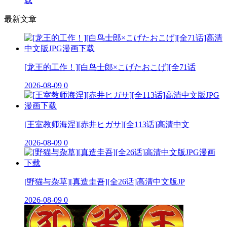
载
最新文章
[龙王的工作！][白鸟士郎×こげたおこげ][全71话
2026-08-09
0
[王室教师海涅][赤井ヒガサ][全113话]高清中文
2026-08-09
0
[野猫与杂草][真造圭吾][全26话]高清中文版JP
2026-08-09
0