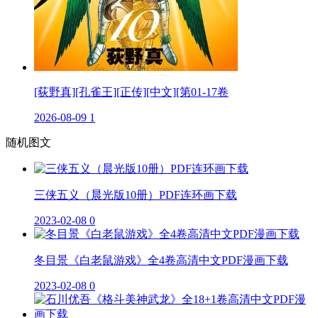
[荻野真][孔雀王][正传][中文][第01-17卷
2026-08-09
1
随机图文
三侠五义（晨光版10册）PDF连环画下载
2023-02-08
0
冬目景《白老鼠游戏》全4卷高清中文PDF漫画下载
2023-02-08
0