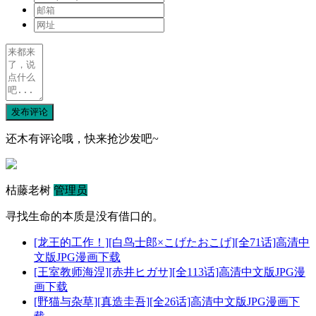
发布评论
还木有评论哦，快来抢沙发吧~
枯藤老树
管理员
寻找生命的本质是没有借口的。
[龙王的工作！][白鸟士郎×こげたおこげ][全71话]高清中
文版JPG漫画下载
[王室教师海涅][赤井ヒガサ][全113话]高清中文版JPG漫
画下载
[野猫与杂草][真造圭吾][全26话]高清中文版JPG漫画下