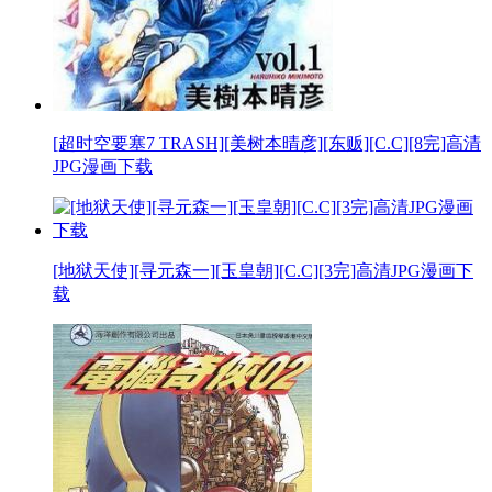
[超时空要塞7 TRASH][美树本晴彦][东贩][C.C][8完]高清
JPG漫画下载
[地狱天使][寻元森一][玉皇朝][C.C][3完]高清JPG漫画下
载