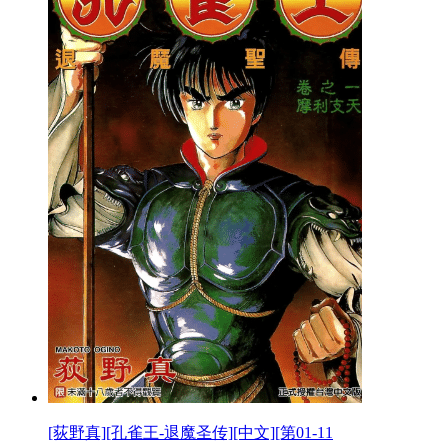
[荻野真][孔雀王-退魔圣传][中文][第01-11