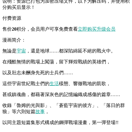
说明：资源已打包为加密压缩文件，以下为解压码，并使用积
分购买后显示！
付费资源
售价
20
积分
，会员用户可享免费查看
立即购买
升级会员
漫画简介：
無論是
宇宙
，還是地球……都深陷綿延不絕的戰火中。
在殘酷無情的戰場上闖蕩，留下輝煌戰績的英雄們，
以及壯志未酬身先死的士兵們……
這些宇宙世紀戰士們的
生活
樣態、響徹戰地的凱歌，
甚或鎮魂曲，都藉著深灰色的記憶編織成感傷的篇章……
收錄「魯姆的光與影」、「蒼藍宇宙的彼方」、「落日的群
狼」等六則短篇
故事
，
以同主題短篇集形式構成的鋼彈戰場漫畫，第一彈登場!!