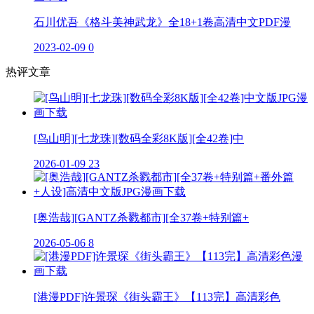
石川优吾《格斗美神武龙》全18+1卷高清中文PDF漫
2023-02-09
0
热评文章
[鸟山明][七龙珠][数码全彩8K版][全42卷]中
2026-01-09
23
[奥浩哉][GANTZ杀戮都市][全37卷+特别篇+
2026-05-06
8
[港漫PDF]许景琛《街头霸王》【113完】高清彩色