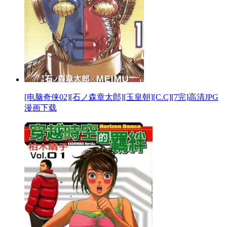
[电脑奇侠02][石ノ森章太郎][玉皇朝][C.C][7完]高清JPG
漫画下载