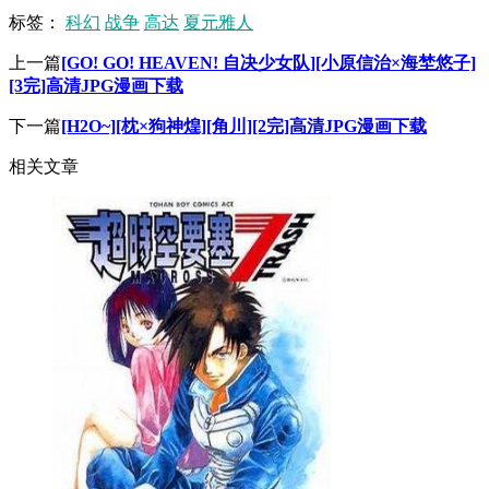
标签：
科幻
战争
高达
夏元雅人
上一篇
[GO! GO! HEAVEN! 自决少女队][小原信治×海埜悠子]
[3完]高清JPG漫画下载
下一篇
[H2O~][枕×狗神煌][角川][2完]高清JPG漫画下载
相关文章