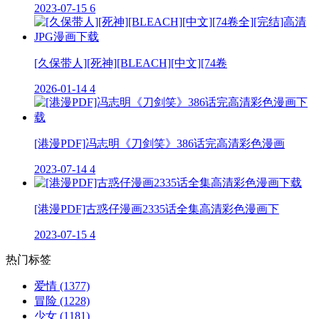
2023-07-15
6
[久保带人][死神][BLEACH][中文][74卷
2026-01-14
4
[港漫PDF]冯志明《刀剑笑》386话完高清彩色漫画
2023-07-14
4
[港漫PDF]古惑仔漫画2335话全集高清彩色漫画下
2023-07-15
4
热门标签
爱情
(1377)
冒险
(1228)
少女
(1181)