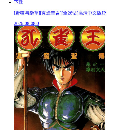
[野猫与杂草][真造圭吾][全26话]高清中文版JP
2026-08-08
0