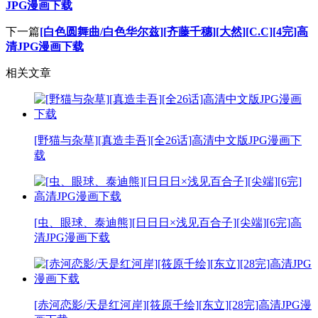
JPG漫画下载
下一篇
[白色圆舞曲/白色华尔兹][齐藤千穗][大然][C.C][4完]高
清JPG漫画下载
相关文章
[野猫与杂草][真造圭吾][全26话]高清中文版JPG漫画下
载
[虫、眼球、泰迪熊][日日日×浅见百合子][尖端][6完]高
清JPG漫画下载
[赤河恋影/天是红河岸][筱原千绘][东立][28完]高清JPG漫