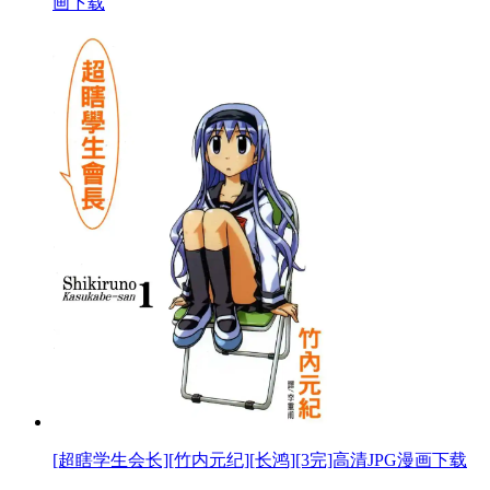
画下载
[超瞎学生会长][竹内元纪][长鸿][3完]高清JPG漫画下载