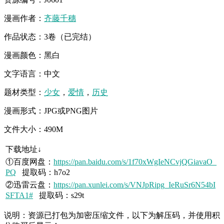
漫画作者：
齐藤千穗
作品状态：3卷（已完结）
漫画颜色：黑白
文字语言：中文
题材类型：
少女
，
爱情
，
历史
漫画形式：JPG或PNG图片
文件大小：490M
下载地址↓
①百度网盘：
https://pan.baidu.com/s/1f70xWgIeNCvjQGiavaO_
PQ
提取码：h7o2
②迅雷云盘：
https://pan.xunlei.com/s/VNJpRipg_IeRuSr6N54bI
SFTA1#
提取码：s29t
说明：资源已打包为加密压缩文件，以下为解压码，并使用积