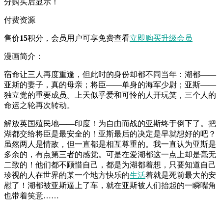
分购买后显示！
付费资源
售价
15
积分
，会员用户可享免费查看
立即购买
升级会员
漫画简介：
宿命让三人再度重逢，但此时的身份却都不同当年：湖都——
亚斯的妻子，真的母亲；将臣——单身的海军少尉；亚斯——
独立党的重要成员。上天似乎爱和可怜的人开玩笑，三个人的
命运之轮再次转动。
解放英国殖民地——印度！为自由而战的亚斯终于倒下了。把
湖都交给将臣是最安全的！亚斯最后的决定是早就想好的吧？
虽然两人是情敌，但一直都是相互尊重的。我一直认为亚斯是
多余的，有点第三者的感觉。可是在爱湖都这一点上却是毫无
二致的！他们都不顾惜自己，都是为湖都着想，只要知道自己
珍视的人在世界的某一个地方快乐的
生活
着就是死前最大的安
慰了！湖都被亚斯逼上了车，就在亚斯被人们抬起的一瞬嘴角
也带着笑意……