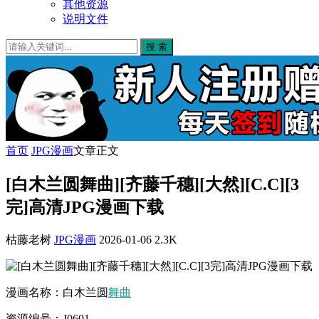
其他资源
说明文件
搜 索
首页
JPG漫画
文章正文
[白木兰圆舞曲][齐藤千穗][大然][C.C][3
完]高清JPG漫画下载
枯藤老树
JPG漫画
2026-01-06
2.3K
漫画名称：白木兰圆
舞曲
资源编号：J0601