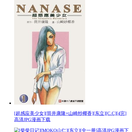
[超感应美少女][筒井康隆×山崎纱椰香][东立][C.C][4完]
高清JPG漫画下载