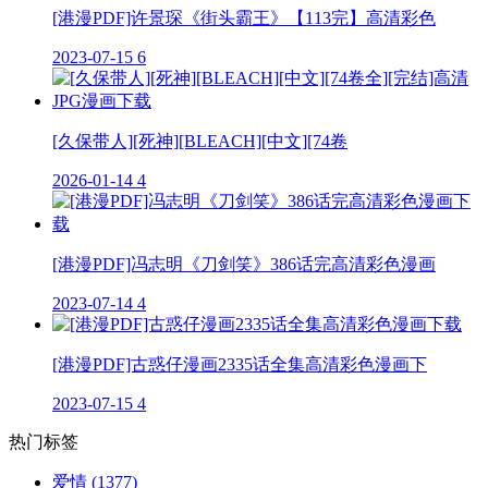
[港漫PDF]许景琛《街头霸王》【113完】高清彩色
2023-07-15
6
[久保带人][死神][BLEACH][中文][74卷
2026-01-14
4
[港漫PDF]冯志明《刀剑笑》386话完高清彩色漫画
2023-07-14
4
[港漫PDF]古惑仔漫画2335话全集高清彩色漫画下
2023-07-15
4
热门标签
爱情
(1377)