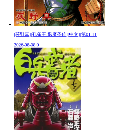
[荻野真][孔雀王-退魔圣传][中文][第01-11
2026-08-08
0