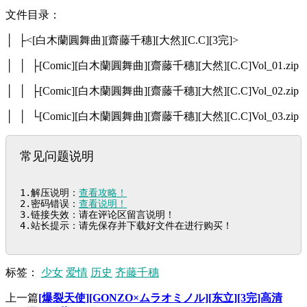
文件目录：
│ ├<[白木蘭圓舞曲][齋藤千穗][大然][C.C][3完]>
│ │ ├[Comic][白木蘭圓舞曲][齋藤千穗][大然][C.C]Vol_01.zip
│ │ ├[Comic][白木蘭圓舞曲][齋藤千穗][大然][C.C]Vol_02.zip
│ │ └[Comic][白木蘭圓舞曲][齋藤千穗][大然][C.C]Vol_03.zip
常见问题说明
1.解压说明：
查看攻略！
2.密码错误：
查看说明！
3.链接失效：请在评论区留言说明！

4.站长提示：请先保存并下载好文件在进行购买！
标签：
少女
爱情
历史
齐藤千穗
上一篇
[爆裂天使][GONZO×ムラオミノル][东立][3完]高清