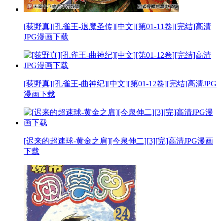
[荻野真][孔雀王-退魔圣传][中文][第01-11卷][完结]高清
JPG漫画下载
[荻野真][孔雀王-曲神纪][中文][第01-12卷][完结]高清JPG
漫画下载
[迟来的超速球-黄金之肩][今泉伸二][3][完]高清JPG漫画
下载