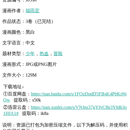
漫画作者：
福田宏
作品状态：3卷（已完结）
漫画颜色：黑白
文字语言：中文
题材类型：
少年
，
热血
，
冒险
漫画形式：JPG或PNG图片
文件大小：129M
下载地址↓
①百度网盘：
https://pan.baidu.com/s/1FOzDndD5FBsK4PbKr9ji
Ow
提取码：s50k
②迅雷云盘：
https://pan.xunlei.com/s/VNJns37gYfvC8n3YIdh3o
1HfA1#
提取码：ik8a
说明：资源已打包为加密压缩文件，以下为解压码，并使用积