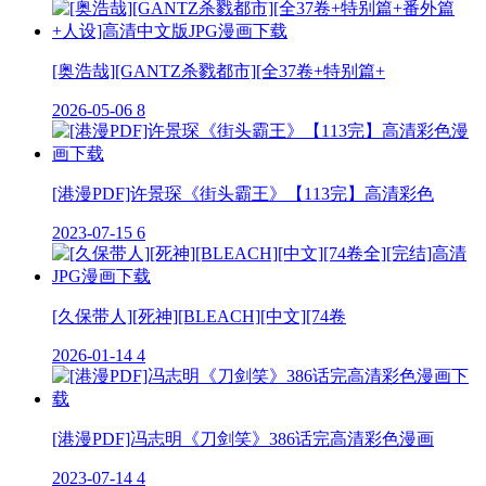
[奥浩哉][GANTZ杀戮都市][全37卷+特别篇+
2026-05-06
8
[港漫PDF]许景琛《街头霸王》【113完】高清彩色
2023-07-15
6
[久保带人][死神][BLEACH][中文][74卷
2026-01-14
4
[港漫PDF]冯志明《刀剑笑》386话完高清彩色漫画
2023-07-14
4