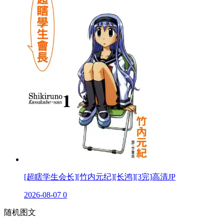
[超瞎学生会长][竹内元纪][长鸿][3完]高清JP
2026-08-07
0
随机图文