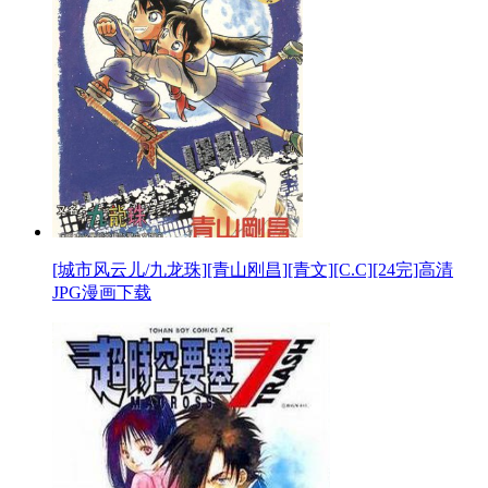
[城市风云儿/九龙珠][青山刚昌][青文][C.C][24完]高清
JPG漫画下载