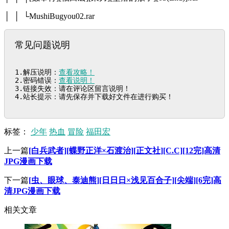
│ │ └MushiBugyou02.rar
常见问题说明
1.解压说明：
查看攻略！
2.密码错误：
查看说明！
3.链接失效：请在评论区留言说明！

4.站长提示：请先保存并下载好文件在进行购买！
标签：
少年
热血
冒险
福田宏
上一篇
[白兵武者][蝶野正洋×石渡治][正文社][C.C][12完]高清
JPG漫画下载
下一篇
[虫、眼球、泰迪熊][日日日×浅见百合子][尖端][6完]高
清JPG漫画下载
相关文章