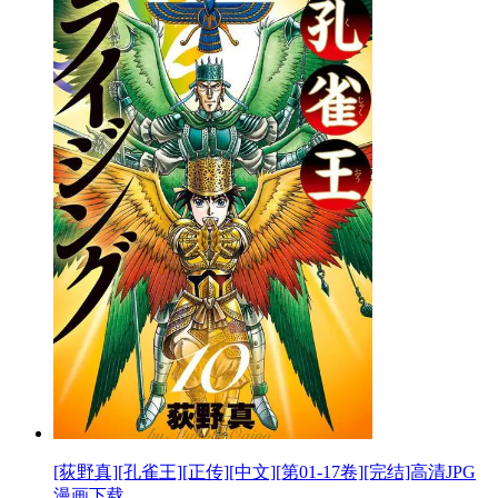
[荻野真][孔雀王][正传][中文][第01-17卷][完结]高清JPG
漫画下载