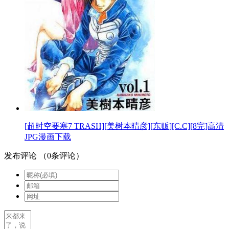
[超时空要塞7 TRASH][美树本晴彦][东贩][C.C][8完]高清
JPG漫画下载
发布评论
（
0
条评论）