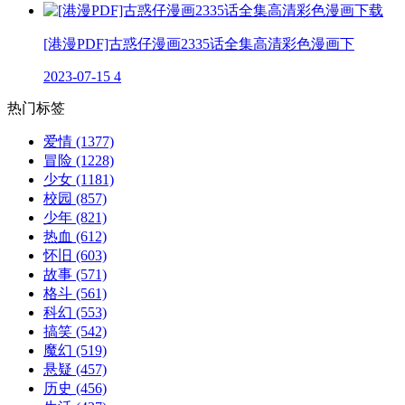
[港漫PDF]古惑仔漫画2335话全集高清彩色漫画下
2023-07-15
4
热门标签
爱情
(1377)
冒险
(1228)
少女
(1181)
校园
(857)
少年
(821)
热血
(612)
怀旧
(603)
故事
(571)
格斗
(561)
科幻
(553)
搞笑
(542)
魔幻
(519)
悬疑
(457)
历史
(456)