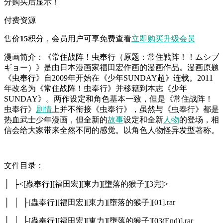
分购买后显示！
付费资源
售价
15
积分
，会员用户可享免费查看
立即购买
升级会员
漫画简介：《常住战阵！虫奉行（原题：常住戦阵！！ムシブ
ギョー）》是由日本漫画家福田宏作画的漫画作品。漫画原题
《虫奉行》自2009年开始在《少年SUNDAY超》连载。2011
年改名为《常住战阵！虫奉行》并移籍到本志《少年
SUNDAY》。两作设定和角色基本一致，但是《常住战阵！
虫奉行》
剧情
上并不衔接《虫奉行》，虽然与《虫奉行》都是
热血武士少年漫画，但全新的
故事
设定和全新
人物
的登场，相
信会给大家带来全然不同的感觉。以角色人物怪异发型著称。
文件目录：
│ ├<[蟲奉行][福田宏][東力][墮落的猴子][3完]>
│ │ ├[蟲奉行][福田宏][東力][墮落的猴子][01].rar
│ │ ├[蟲奉行][福田宏][東力][墮落的猴子][03(End)].rar