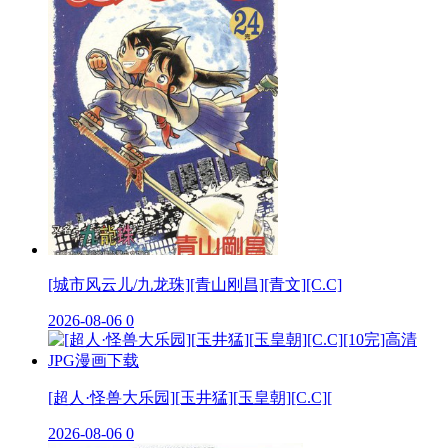
[城市风云儿/九龙珠][青山刚昌][青文][C.C]
2026-08-06
0
[超人·怪兽大乐园][玉井猛][玉皇朝][C.C][
2026-08-06
0