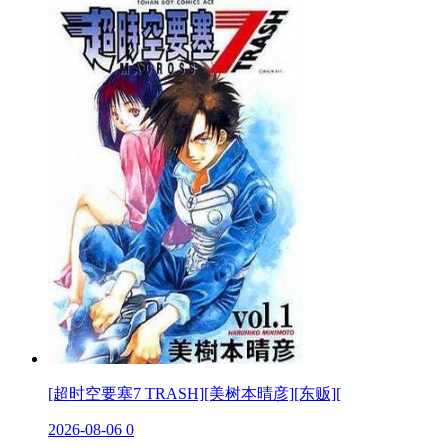
[超时空要塞7 TRASH][美树本晴彦][东贩][
2026-08-06
0