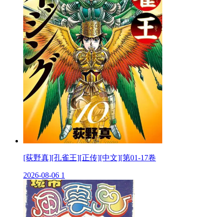
[荻野真][孔雀王][正传][中文][第01-17卷
2026-08-06
1