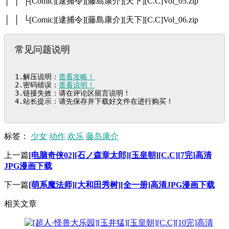
│ │ ├[Comic][逮捕令][藤島康介][天下][C.C]Vol_05.zip
│ │ └[Comic][逮捕令][藤島康介][天下][C.C]Vol_06.zip
常见问题说明
1.解压说明：
查看攻略！
2.密码错误：
查看说明！
3.链接失效：请在评论区留言说明！

4.站长提示：请先保存并下载好文件在进行购买！
标签：
少女
动作
欢乐
藤岛康介
上一篇
[电脑奇侠02][石ノ森章太郎][玉皇朝][C.C][7完]高清
JPG漫画下载
下一篇
[萌系魔法师][大和田秀树][全一册]高清JPG漫画下载
相关文章