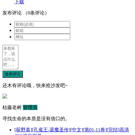
下载
发布评论
（
0
条评论）
发布评论
还木有评论哦，快来抢沙发吧~
枯藤老树
管理员
寻找生命的本质是没有借口的。
[荻野真][孔雀王-退魔圣传][中文][第01-11卷][完结]高清