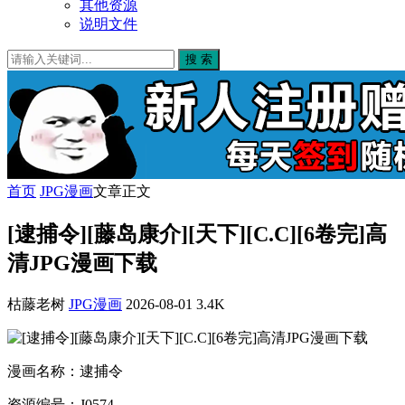
其他资源
说明文件
搜 索
首页
JPG漫画
文章正文
[逮捕令][藤岛康介][天下][C.C][6卷完]高
清JPG漫画下载
枯藤老树
JPG漫画
2026-08-01
3.4K
漫画名称：逮捕令
资源编号：J0574