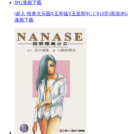
[超人·怪兽大乐园][玉井猛][玉皇朝][C.C][10完]高清JPG
漫画下载