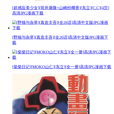
[超感应美少女][筒井康隆×山崎纱椰香][东立][C.C][4完]
高清JPG漫画下载
[野猫与杂草][真造圭吾][全26话]高清中文版JPG漫画下
载
[柴柴日记][MOKO山仁][东立][全一册]高清JPG漫画下载