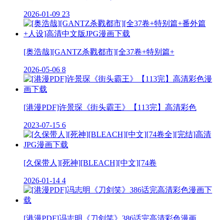
2026-01-09
23
[奥浩哉][GANTZ杀戮都市][全37卷+特别篇+
2026-05-06
8
[港漫PDF]许景琛《街头霸王》【113完】高清彩色
2023-07-15
6
[久保带人][死神][BLEACH][中文][74卷
2026-01-14
4
[港漫PDF]冯志明《刀剑笑》386话完高清彩色漫画