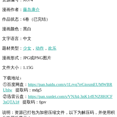
漫画作者：
藤岛康介
作品状态：6卷（已完结）
漫画颜色：黑白
文字语言：中文
题材类型：
少女
，
动作
，
欢乐
漫画形式：JPG或PNG图片
文件大小：1.15G
下载地址↓
①百度网盘：
https://pan.baidu.com/s/1Lrvq7rrGioxmEUMWBR
Ublw
提取码：mdg5
②迅雷云盘：
https://pan.xunlei.com/s/VNJi4-3nK1rfENZ8HJCF
3sQTA1#
提取码：fgsv
说明：资源已打包为加密压缩文件，以下为解压码，并使用积