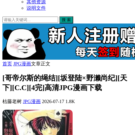
其他资源
说明文件
搜 索
首页
JPG漫画
文章正文
[哥帝尔斯的绳结][坂登陆×野濑尚纪][天
下][C.C][4完]高清JPG漫画下载
枯藤老树
JPG漫画
2026-07-17
1.8K