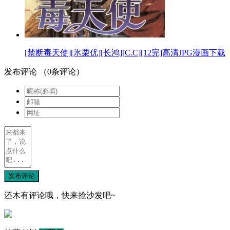
[禁断毒天使][氷栗优][长鸿][C.C][12完]高清JPG漫画下载
发布评论
（
0
条评论）
发布评论
还木有评论哦，快来抢沙发吧~