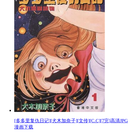
[多多里复仇日记][犬木加奈子][文传][C.C][7完]高清JPG
漫画下载