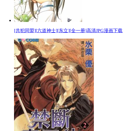
[共犯同盟][六道神士][东立][全一册]高清JPG漫画下载