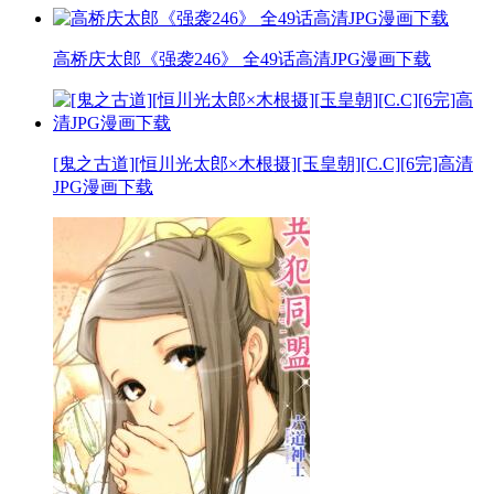
高桥庆太郎《强袭246》 全49话高清JPG漫画下载
[鬼之古道][恒川光太郎×木根摄][玉皇朝][C.C][6完]高清
JPG漫画下载