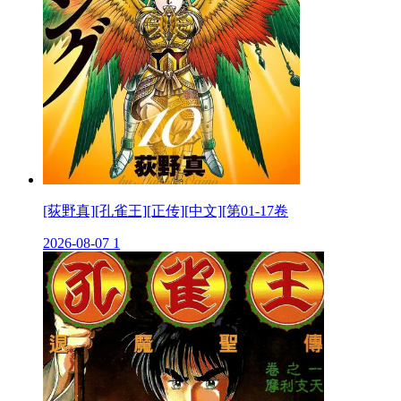
[荻野真][孔雀王][正传][中文][第01-17卷
2026-08-07
1