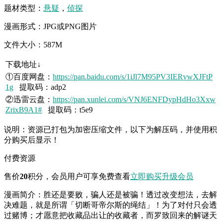
题材类型：
悬疑
，
侦探
漫画形式：JPG或PNG图片
文件大小：587M
下载地址↓
①百度网盘：
https://pan.baidu.com/s/1iJl7M95PV3IERvwXJFtP
1g
提取码：adp2
②迅雷云盘：
https://pan.xunlei.com/s/VNJ6ENFDypHdHo3Xxw
ZrixB9A1#
提取码：t5e9
说明：资源已打包为加密压缩文件，以下为解压码，并使用积
分购买后显示！
付费资源
售价
20
积分
，会员用户可享免费查看
立即购买
升级会员
漫画简介：胜还是要败，骗人还是被骗！透过改变想法，去解
决难题，就是所谓「切断哥帝尔斯的绳结」！为了对付只会透
过赌博；才愿意把收藏品出让的收藏者，而罗致回来的解谜天