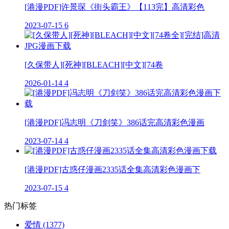
[港漫PDF]许景琛《街头霸王》【113完】高清彩色
2023-07-15
6
[久保带人][死神][BLEACH][中文][74卷
2026-01-14
4
[港漫PDF]冯志明《刀剑笑》386话完高清彩色漫画
2023-07-14
4
[港漫PDF]古惑仔漫画2335话全集高清彩色漫画下
2023-07-15
4
热门标签
爱情
(1377)