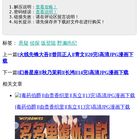
1.解压说明：
查看攻略！
2.密码错误：
查看说明！
3.链接失效：请在评论区留言说明！

4.站长提示：请先保存并下载好文件在进行购买！
标签：
悬疑
侦探
坂登陆
野濑尚纪
上一篇
[火线先锋大吾][曾田正人][青文][20完]高清JPG漫画下
载
下一篇
[幻兽星座][秋乃茉莉][长鸿][14完]高清JPG漫画下载
相关文章
[毒药伯爵][由贵香织里][东立][13完]高清JPG漫画下载