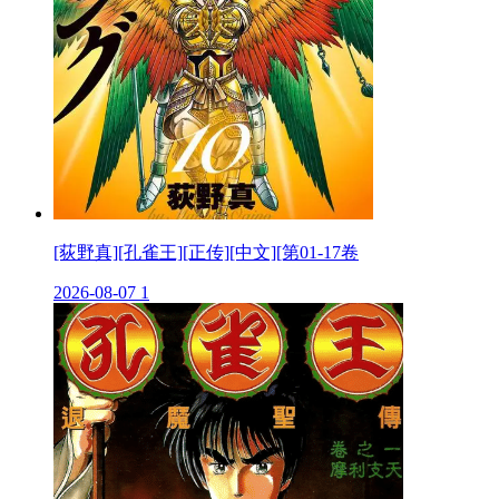
[荻野真][孔雀王][正传][中文][第01-17卷
2026-08-07
1