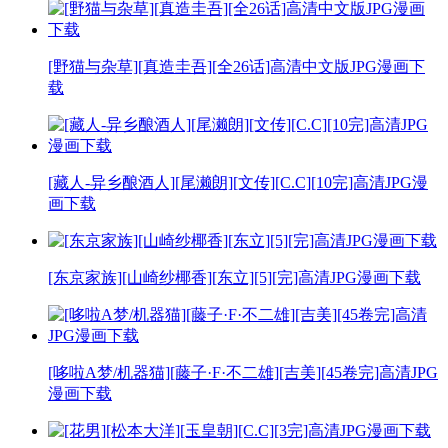
[野猫与杂草][真造圭吾][全26话]高清中文版JPG漫画下
载
[藏人-异乡酿酒人][尾濑朗][文传][C.C][10完]高清JPG漫
画下载
[东京家族][山崎纱椰香][东立][5][完]高清JPG漫画下载
[哆啦A梦/机器猫][藤子·F·不二雄][吉美][45卷完]高清JPG
漫画下载