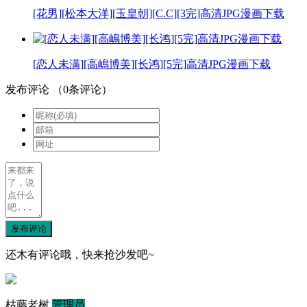
[花男][松本大洋][玉皇朝][C.C][3完]高清JPG漫画下载
[恋人未满][高嶋博美][长鸿][5完]高清JPG漫画下载
发布评论
（
0
条评论）
发布评论
还木有评论哦，快来抢沙发吧~
枯藤老树
管理员