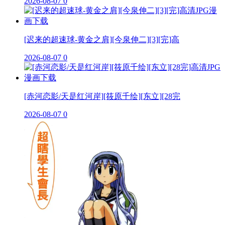
2026-08-07
0
[迟来的超速球-黄金之肩][今泉伸二][3][完]高
2026-08-07
0
[赤河恋影/天是红河岸][筱原千绘][东立][28完
2026-08-07
0