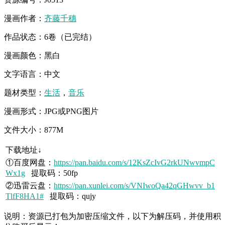
漫画作者：
齐藤千穗
作品状态：6卷（已完结）
漫画颜色：黑白
文字语言：中文
题材类型：
生活
，
音乐
漫画形式：JPG或PNG图片
文件大小：877M
下载地址↓
①百度网盘：
https://pan.baidu.com/s/12KsZcIvG2rkUNwvmpC
Wx1g
提取码：50fp
②迅雷云盘：
https://pan.xunlei.com/s/VNIwoQa42qGHwvv_b1
TlfF8HA1#
提取码：qujy
说明：资源已打包为加密压缩文件，以下为解压码，并使用积