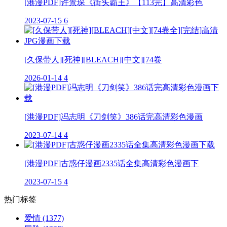
[港漫PDF]许景琛《街头霸王》【113完】高清彩色
2023-07-15
6
[久保带人][死神][BLEACH][中文][74卷
2026-01-14
4
[港漫PDF]冯志明《刀剑笑》386话完高清彩色漫画
2023-07-14
4
[港漫PDF]古惑仔漫画2335话全集高清彩色漫画下
2023-07-15
4
热门标签
爱情
(1377)