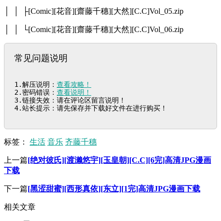
│ │ ├[Comic][花音][齋藤千穗][大然][C.C]Vol_05.zip
│ │ └[Comic][花音][齋藤千穗][大然][C.C]Vol_06.zip
常见问题说明
1.解压说明：
查看攻略！
2.密码错误：
查看说明！
3.链接失效：请在评论区留言说明！

4.站长提示：请先保存并下载好文件在进行购买！
标签：
生活
音乐
齐藤千穗
上一篇
[绝对彼氏][渡濑悠宇][玉皇朝][C.C][6完]高清JPG漫画
下载
下一篇
[黑涩甜蜜][西形真依][东立][1完]高清JPG漫画下载
相关文章