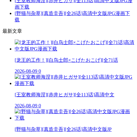
[王室教师海涅][赤井ヒガサ][全113话]高清中文版JPG漫
画下载
[野猫与杂草][真造圭吾][全26话]高清中文版JPG漫画下
载
最新文章
[龙王的工作！][白鸟士郎×こげたおこげ][全71话
2026-08-09
0
[王室教师海涅][赤井ヒガサ][全113话]高清中文
2026-08-09
0
[野猫与杂草][真造圭吾][全26话]高清中文版JP