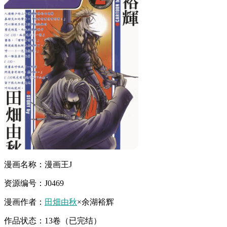
漫画名称：漫画王J
资源编号：J0469
漫画作者：
田畑由秋
×余湖裕辉
作品状态：13卷（已完结）