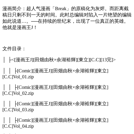
漫画简介：超人气漫画「Break」的原稿化为灰烬。而距离截
稿日只剩不到一天的时间。此时总编辑对陷入一片绝望的编辑
如此说道…。──在持续的世纪末，出现了一位真正的英雄。
他就是漫画王J！
文件目录：
│ ├<[漫画王J][田畑由秋×余湖裕輝][東立][C.C][13完]>
│ │ ├[Comic][漫画王J][田畑由秋×余湖裕輝][東立]
[C.C]Vol_01.zip
│ │ ├[Comic][漫画王J][田畑由秋×余湖裕輝][東立]
[C.C]Vol_02.zip
│ │ ├[Comic][漫画王J][田畑由秋×余湖裕輝][東立]
[C.C]Vol_03.zip
│ │ ├[Comic][漫画王J][田畑由秋×余湖裕輝][東立]
[C.C]Vol_04.zip