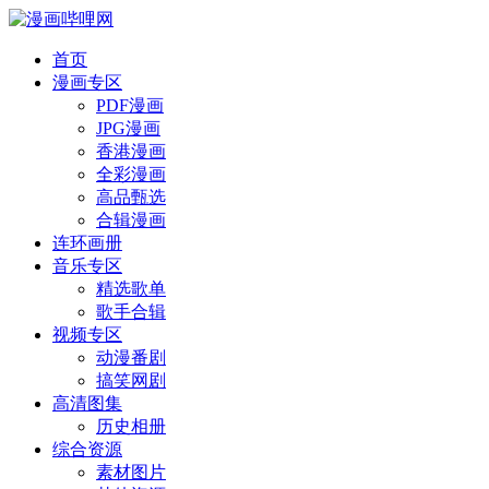
首页
漫画专区
PDF漫画
JPG漫画
香港漫画
全彩漫画
高品甄选
合辑漫画
连环画册
音乐专区
精选歌单
歌手合辑
视频专区
动漫番剧
搞笑网剧
高清图集
历史相册
综合资源
素材图片