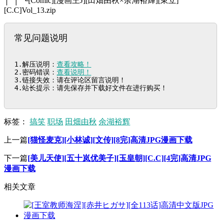
│ │ └[Comic][漫画王J][田畑由秋×余湖裕輝][東立]
[C.C]Vol_13.zip
常见问题说明
1.解压说明：
查看攻略！
2.密码错误：
查看说明！
3.链接失效：请在评论区留言说明！

4.站长提示：请先保存并下载好文件在进行购买！
标签：
搞笑
职场
田畑由秋
余湖裕辉
上一篇
[猫怪麦克][小林诚][文传][8完]高清JPG漫画下载
下一篇
[美儿天使][五十岚优美子][玉皇朝][C.C][4完]高清JPG
漫画下载
相关文章