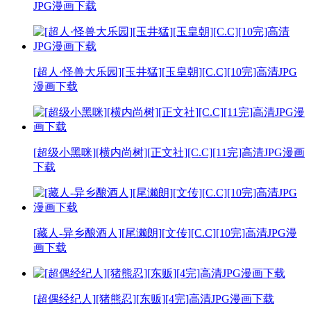
JPG漫画下载
[超人·怪兽大乐园][玉井猛][玉皇朝][C.C][10完]高清JPG
漫画下载
[超级小黑咪][横内尚树][正文社][C.C][11完]高清JPG漫画
下载
[藏人-异乡酿酒人][尾濑朗][文传][C.C][10完]高清JPG漫
画下载
[超偶经纪人][猪熊忍][东贩][4完]高清JPG漫画下载