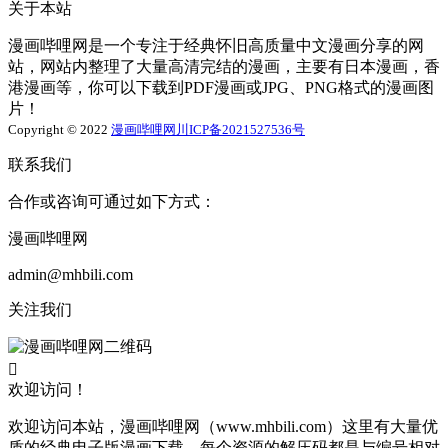
关于本站
漫画哔哩网是一个专注于经典怀旧高质量中文漫画分享的网
站，网站内整理了大量高清完结的漫画，主要有日本漫画，香
港漫画等，你可以下载到PDF漫画或JPG、PNG格式的漫画图
片！
Copyright © 2022
漫画哔哩网
川ICP备2021527536号
联系我们
合作或咨询可通过如下方式：
漫画哔哩网
admin@mhbili.com
关注我们

欢迎访问！
欢迎访问本站，漫画哔哩网（www.mhbili.com）这里有大量优
质的经典电子版漫画下载，每个资源的解压码都是与编号相对