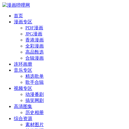
首页
漫画专区
PDF漫画
JPG漫画
香港漫画
全彩漫画
高品甄选
合辑漫画
连环画册
音乐专区
精选歌单
歌手合辑
视频专区
动漫番剧
搞笑网剧
高清图集
历史相册
综合资源
素材图片