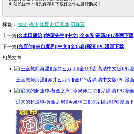
4.站长提示：请先保存并下载好文件在进行购买！
标签：
搞笑
格斗
体育
村田秀雄
刃森尊
上一篇
[久米田康治][绝望先生][中文][全30卷]高清JPG漫画下载
下一篇
[光原伸][来自魔界][中文][全15卷]高清JPG漫画下载
相关文章
[王室教师海涅][赤井ヒガサ][全113话]高清中文版JPG漫
[迟来的超速球-黄金之肩][今泉伸二][3][完]高清JPG漫画