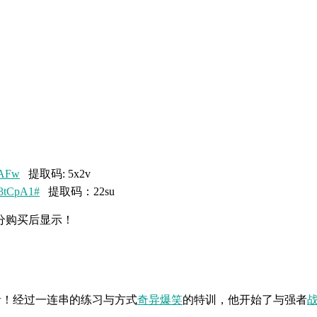
6AFw
提取码: 5x2v
v3tCpA1#
提取码：22su
分购买后显示！
者！经过一连串的练习与方式
奇异
爆笑
的特训，他开始了与强者