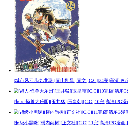
[城市风云儿/九龙珠][青山刚昌][青文][C.C][24完]高清J
[超人·怪兽大乐园][玉井猛][玉皇朝][C.C][10完]高清JPG
[超级小黑咪][横内尚树][正文社][C.C][11完]高清JPG漫