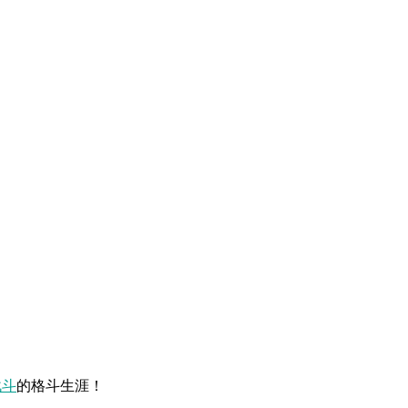
战斗
的格斗生涯！