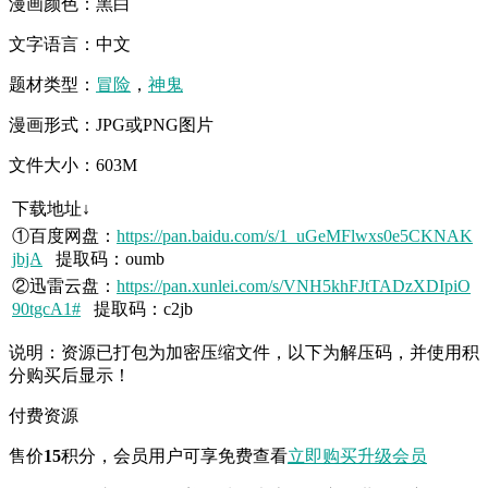
漫画颜色：黑白
文字语言：中文
题材类型：
冒险
，
神鬼
漫画形式：JPG或PNG图片
文件大小：603M
下载地址↓
①百度网盘：
https://pan.baidu.com/s/1_uGeMFlwxs0e5CKNAK
jbjA
提取码：oumb
②迅雷云盘：
https://pan.xunlei.com/s/VNH5khFJtTADzXDIpiO
90tgcA1#
提取码：c2jb
说明：资源已打包为加密压缩文件，以下为解压码，并使用积
分购买后显示！
付费资源
售价
15
积分
，会员用户可享免费查看
立即购买
升级会员