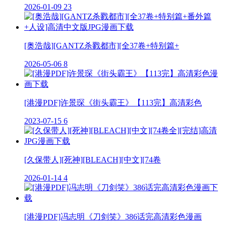
2026-01-09
23
[奥浩哉][GANTZ杀戮都市][全37卷+特别篇+
2026-05-06
8
[港漫PDF]许景琛《街头霸王》【113完】高清彩色
2023-07-15
6
[久保带人][死神][BLEACH][中文][74卷
2026-01-14
4
[港漫PDF]冯志明《刀剑笑》386话完高清彩色漫画