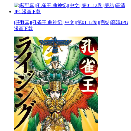
[荻野真][孔雀王-曲神纪][中文][第01-12卷][完结]高清JPG
漫画下载