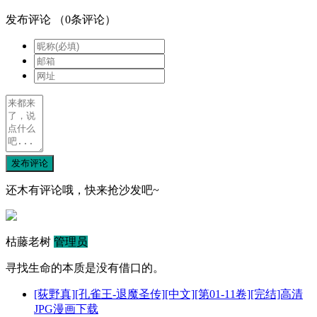
发布评论
（
0
条评论）
发布评论
还木有评论哦，快来抢沙发吧~
枯藤老树
管理员
寻找生命的本质是没有借口的。
[荻野真][孔雀王-退魔圣传][中文][第01-11卷][完结]高清
JPG漫画下载