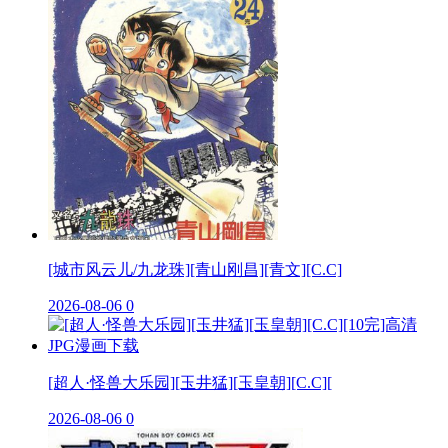
[城市风云儿/九龙珠][青山刚昌][青文][C.C]
2026-08-06
0
[超人·怪兽大乐园][玉井猛][玉皇朝][C.C][
2026-08-06
0