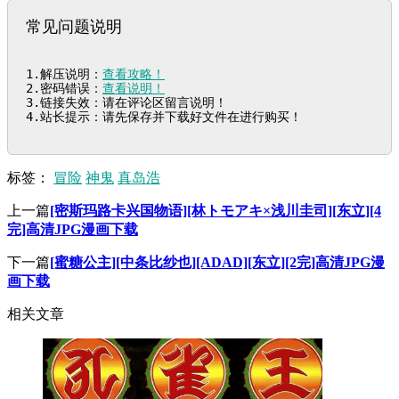
常见问题说明
1.解压说明：
查看攻略！
2.密码错误：
查看说明！
3.链接失效：请在评论区留言说明！

4.站长提示：请先保存并下载好文件在进行购买！
标签：
冒险
神鬼
真岛浩
上一篇
[密斯玛路卡兴国物语][林トモアキ×浅川圭司][东立][4
完]高清JPG漫画下载
下一篇
[蜜糖公主][中条比纱也][ADAD][东立][2完]高清JPG漫
画下载
相关文章