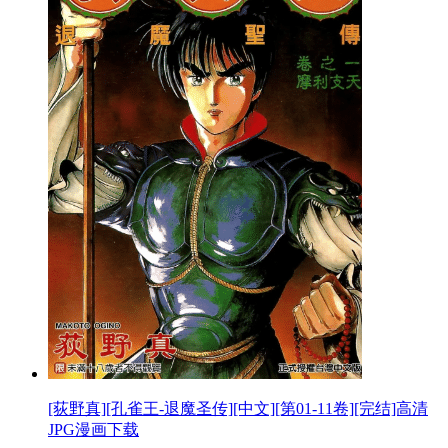
[荻野真][孔雀王-退魔圣传][中文][第01-11卷][完结]高清
JPG漫画下载