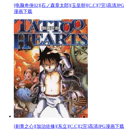
[电脑奇侠02][石ノ森章太郎][玉皇朝][C.C][7完]高清JPG
漫画下载
[刺青之心][加治佐修][东立][C.C][2完]高清JPG漫画下载