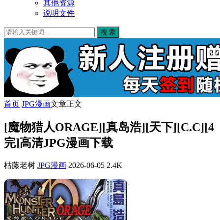
其他资源
说明文件
搜 索
首页
JPG漫画
文章正文
[魔物猎人ORAGE][真岛浩][天下][C.C][4
完]高清JPG漫画下载
枯藤老树
JPG漫画
2026-06-05
2.4K