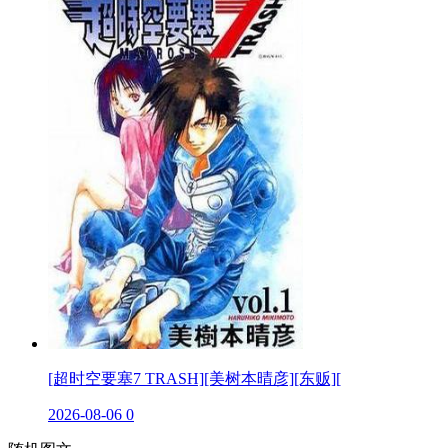
[超时空要塞7 TRASH][美树本晴彦][东贩][
2026-08-06
0