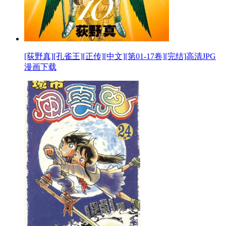
[荻野真][孔雀王][正传][中文][第01-17卷][完结]高清JPG
漫画下载