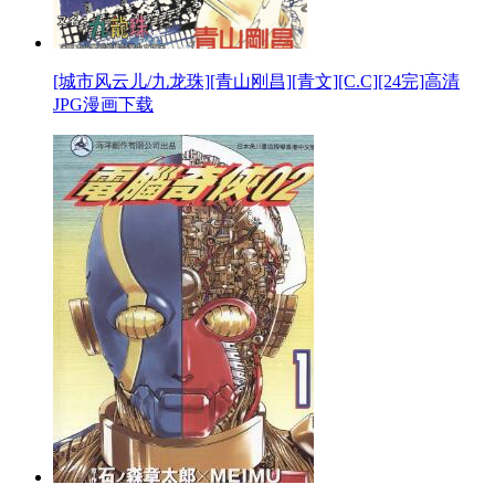
[城市风云儿/九龙珠][青山刚昌][青文][C.C][24完]高清
JPG漫画下载