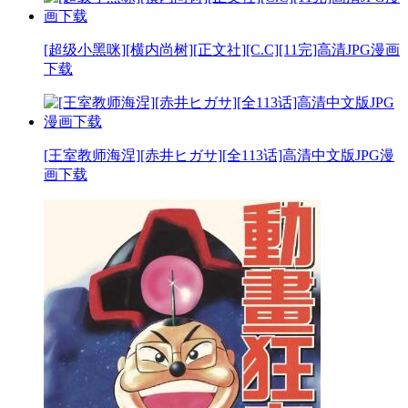
[超级小黑咪][横内尚树][正文社][C.C][11完]高清JPG漫画
下载
[王室教师海涅][赤井ヒガサ][全113话]高清中文版JPG漫
画下载