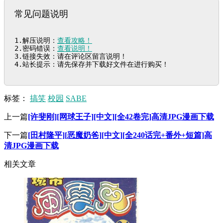
常见问题说明
1.解压说明：
查看攻略！
2.密码错误：
查看说明！
3.链接失效：请在评论区留言说明！

4.站长提示：请先保存并下载好文件在进行购买！
标签：
搞笑
校园
SABE
上一篇
[许斐刚][网球王子][中文][全42卷完]高清JPG漫画下载
下一篇
[田村隆平][恶魔奶爸][中文][全240话完+番外+短篇]高
清JPG漫画下载
相关文章