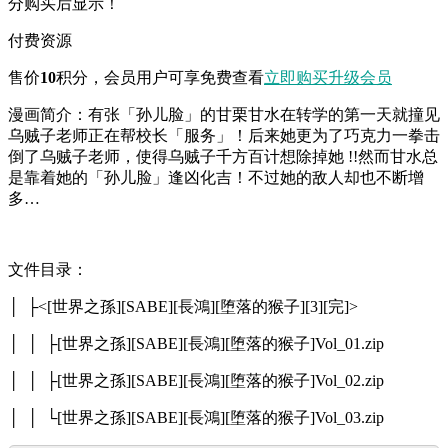
分购买后显示！
付费资源
售价
10
积分
，会员用户可享免费查看
立即购买
升级会员
漫画简介：有张「孙儿脸」的甘栗甘水在转学的第一天就撞见
乌贼子老师正在帮校长「服务」！后来她更为了巧克力一拳击
倒了乌贼子老师，使得乌贼子千方百计想除掉她 !!然而甘水总
是靠着她的「孙儿脸」逢凶化吉！不过她的敌人却也不断增
多…
文件目录：
│ ├<[世界之孫][SABE][長鴻][堕落的猴子][3][完]>
│ │ ├[世界之孫][SABE][長鴻][堕落的猴子]Vol_01.zip
│ │ ├[世界之孫][SABE][長鴻][堕落的猴子]Vol_02.zip
│ │ └[世界之孫][SABE][長鴻][堕落的猴子]Vol_03.zip