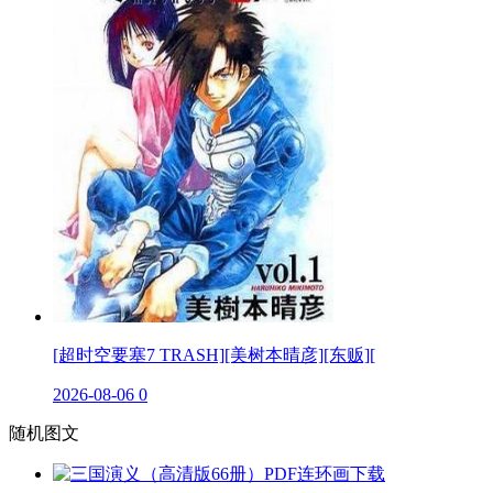
[超时空要塞7 TRASH][美树本晴彦][东贩][
2026-08-06
0
随机图文