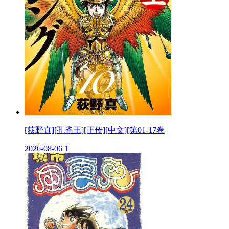
[荻野真][孔雀王][正传][中文][第01-17卷
2026-08-06
1