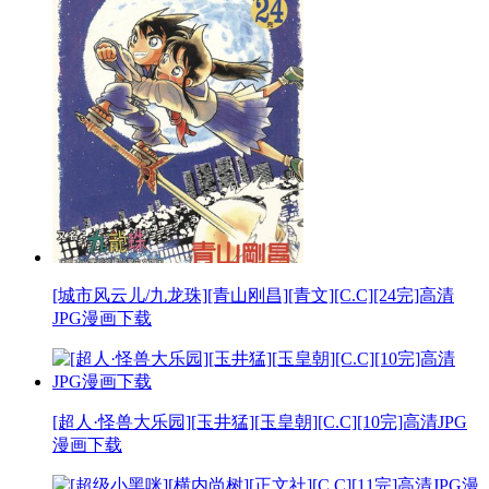
[城市风云儿/九龙珠][青山刚昌][青文][C.C][24完]高清
JPG漫画下载
[超人·怪兽大乐园][玉井猛][玉皇朝][C.C][10完]高清JPG
漫画下载