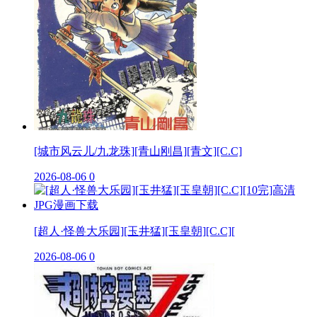
[城市风云儿/九龙珠][青山刚昌][青文][C.C]
2026-08-06
0
[超人·怪兽大乐园][玉井猛][玉皇朝][C.C][
2026-08-06
0