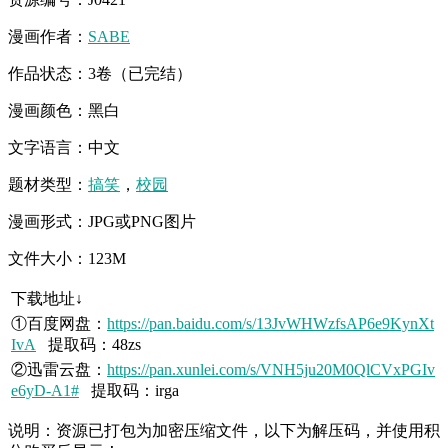
漫画作者：
SABE
作品状态：3卷（已完结）
漫画颜色：黑白
文字语言：中文
题材类型：
搞笑
，
校园
漫画形式：JPG或PNG图片
文件大小：123M
下载地址↓
①百度网盘：
https://pan.baidu.com/s/13JvWHWzfsAP6e9KynXt
IvA
提取码：48zs
②迅雷云盘：
https://pan.xunlei.com/s/VNH5ju20M0QlCVxPGIv
e6yD-A1#
提取码：irga
说明：资源已打包为加密压缩文件，以下为解压码，并使用积