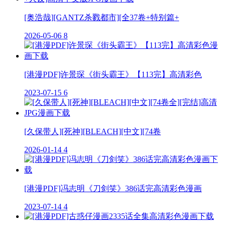
[奥浩哉][GANTZ杀戮都市][全37卷+特别篇+
2026-05-06
8
[港漫PDF]许景琛《街头霸王》【113完】高清彩色
2023-07-15
6
[久保带人][死神][BLEACH][中文][74卷
2026-01-14
4
[港漫PDF]冯志明《刀剑笑》386话完高清彩色漫画
2023-07-14
4