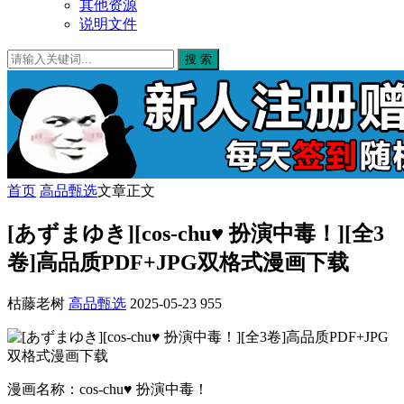
其他资源
说明文件
搜 索
首页
高品甄选
文章正文
[あずまゆき][cos-chu♥ 扮演中毒！][全3
卷]高品质PDF+JPG双格式漫画下载
枯藤老树
高品甄选
2025-05-23
955
漫画名称：cos-chu♥ 扮演中毒！