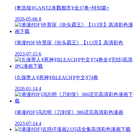
[奥浩哉][GANTZ杀戮都市][全37卷+特别篇+
2026-05-06
8
[港漫PDF]许景琛《街头霸王》【113完】高清彩色
2023-07-15
6
[久保带人][死神][BLEACH][中文][74卷
2026-01-14
4
[港漫PDF]冯志明《刀剑笑》386话完高清彩色漫画
2023-07-14
4