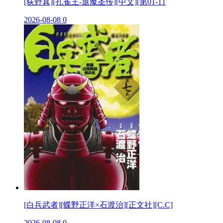
[荻野真][孔雀王-退魔圣传][中文][第01-11
2026-08-08
0
[白兵武者][蝶野正洋×石渡治][正文社][C.C]
2026-08-08
0