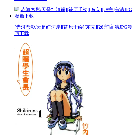
[赤河恋影/天是红河岸][筱原千绘][东立][28完]高清JPG漫
画下载