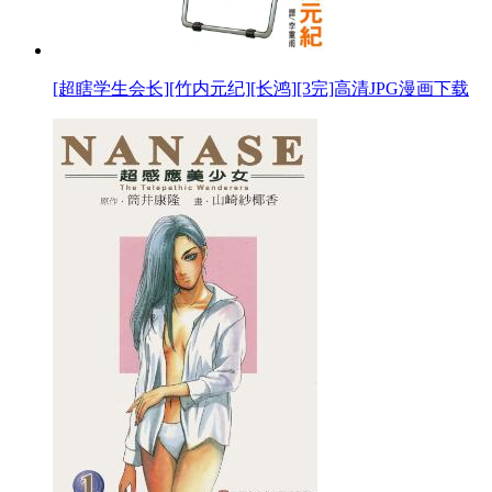
[超瞎学生会长][竹内元纪][长鸿][3完]高清JPG漫画下载