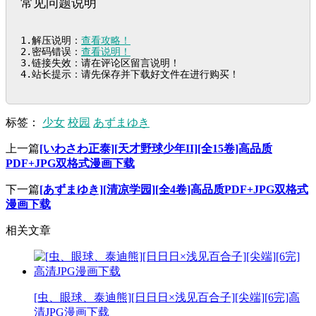
常见问题说明
1.解压说明：
查看攻略！
2.密码错误：
查看说明！
3.链接失效：请在评论区留言说明！

4.站长提示：请先保存并下载好文件在进行购买！
标签：
少女
校园
あずまゆき
上一篇
[いわさわ正泰][天才野球少年II][全15卷]高品质
PDF+JPG双格式漫画下载
下一篇
[あずまゆき][清凉学园][全4卷]高品质PDF+JPG双格式
漫画下载
相关文章
[虫、眼球、泰迪熊][日日日×浅见百合子][尖端][6完]高
清JPG漫画下载