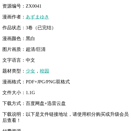
资源编号：ZX0041
漫画作者：
あずまゆき
作品状态：3卷（已完结）
漫画颜色：黑白
图片画质：超清/巨清
文字语言：中文
题材类型：
少女
，
校园
漫画格式：PDF+JPG/PNG双格式
文件大小：1.1G
下载方式：百度网盘+迅雷云盘
下载说明：以下是文件链接地址，请使用积分购买或升级会员
后查看！