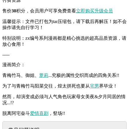
付费资源
售价
30
积分
，会员用户可享免费查看
立即购买
升级会员
温馨提示：文件已打包为tar压缩包，请下载后再解压！如不会
操作请先自行学习！
特别说明：zx编号系列漫画都是精心挑选的超高品质资源，请
放心食用！
-----
漫画简介：
青梅竹马、御姐、
萝莉
...究极的属性交织而成的四角关系!!
为了与青梅竹马阳菜交往，煌太拼死也要从
宅男
界毕业！
然而，却演变成必须与人气角色玩家母女美夜&夕月同居的情
况...!?
脱离阿宅奋斗
爱情
喜剧
，豋场!!