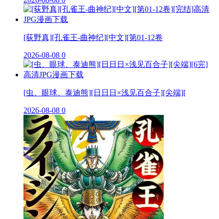
[荻野真][孔雀王-曲神纪][中文][第01-12卷
2026-08-08
0
[虫、眼球、泰迪熊][日日日×浅见百合子][尖端][
2026-08-08
0