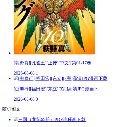
[荻野真][孔雀王][正传][中文][第01-17卷
2026-08-08
1
[虫奉行][福田宏][东立][3完]高清JPG漫画下
2026-08-08
0
随机图文