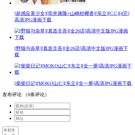
[超感应美少女][筒井康隆×山崎纱椰香][东立][C.C][4完]
高清JPG漫画下载
[野猫与杂草][真造圭吾][全26话]高清中文版JPG漫画下
载
[柴柴日记][MOKO山仁][东立][全一册]高清JPG漫画下载
发布评论
（
0
条评论）